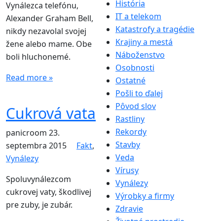
História
Vynálezca telefónu,
IT a telekom
Alexander Graham Bell,
Katastrofy a tragédie
nikdy nezavolal svojej
Krajiny a mestá
žene alebo mame. Obe
Náboženstvo
boli hluchonemé.
Osobnosti
Read more »
Ostatné
Pošli to ďalej
Pôvod slov
Cukrová vata
Rastliny
Rekordy
panicroom
23.
Stavby
septembra 2015
Fakt
,
Veda
Vynálezy
Vírusy
Spoluvynálezcom
Vynálezy
cukrovej vaty, škodlivej
Výrobky a firmy
pre zuby, je zubár.
Zdravie