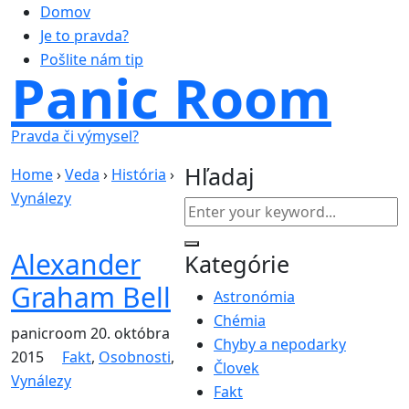
Domov
Je to pravda?
Pošlite nám tip
Panic Room
Pravda či výmysel?
Hľadaj
Home
›
Veda
›
História
›
Vynálezy
Alexander
Kategórie
Graham Bell
Astronómia
Chémia
panicroom
20. októbra
Chyby a nepodarky
2015
Fakt
,
Osobnosti
,
Človek
Vynálezy
Fakt