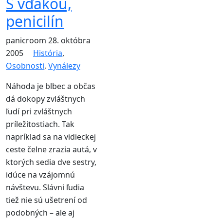
S vďakou,
penicilín
panicroom
28. októbra
2005
História
,
Osobnosti
,
Vynálezy
Náhoda je blbec a občas
dá dokopy zvláštnych
ľudí pri zvláštnych
príležitostiach. Tak
napríklad sa na vidieckej
ceste čelne zrazia autá, v
ktorých sedia dve sestry,
idúce na vzájomnú
návštevu. Slávni ľudia
tiež nie sú ušetrení od
podobných – ale aj