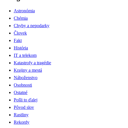
Astronómia
Chémia
Chyby a nepodarky
Človek
Fakt
História
IT a telekom
Katastrofy a tragédie
Krajiny a mestá
Náboženstvo
Osobnosti
Ostatné
Pošli to ďalej
Pôvod slov
Rastliny
Rekordy