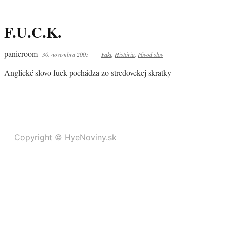
F.U.C.K.
panicroom
30. novembra 2005
Fakt
,
História
,
Pôvod slov
Anglické slovo fuck pochádza zo stredovekej skratky
Copyright © HyeNoviny.sk