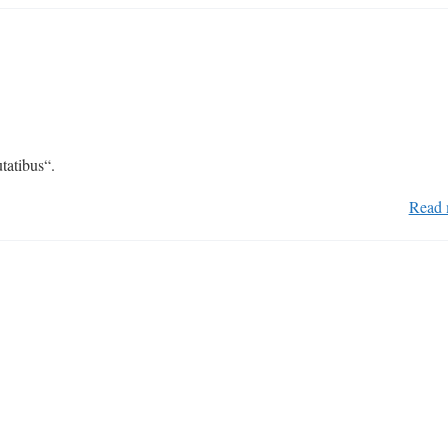
tatibus“.
Read 