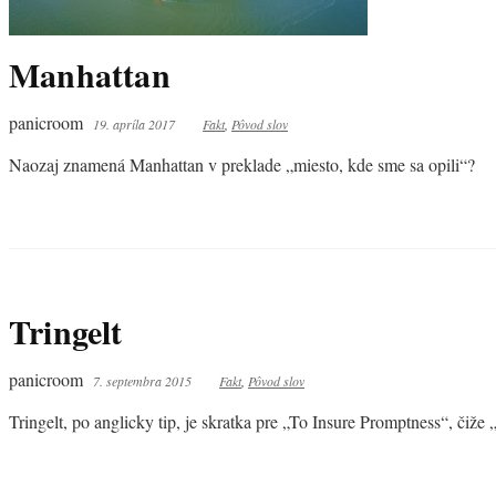
Manhattan
panicroom
19. apríla 2017
Fakt
,
Pôvod slov
Naozaj znamená Manhattan v preklade „miesto, kde sme sa opili“?
Tringelt
panicroom
7. septembra 2015
Fakt
,
Pôvod slov
Tringelt, po anglicky tip, je skratka pre „To Insure Promptness“, čiže 