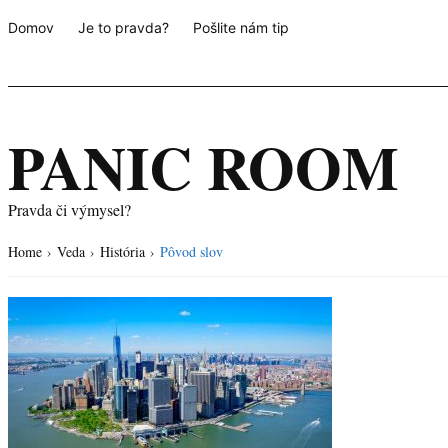
Domov
Je to pravda?
Pošlite nám tip
PANIC ROOM
Pravda či výmysel?
Home
›
Veda
›
História
›
Pôvod slov