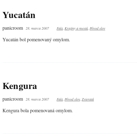
Yucatán
panicroom
28. marca 2007
Fakt
,
Krajiny a mestá
,
Pôvod slov
Yucatán bol pomenovaný omylom.
Kengura
panicroom
28. marca 2007
Fakt
,
Pôvod slov
,
Zvieratá
Kengura bola pomenovaná omylom.