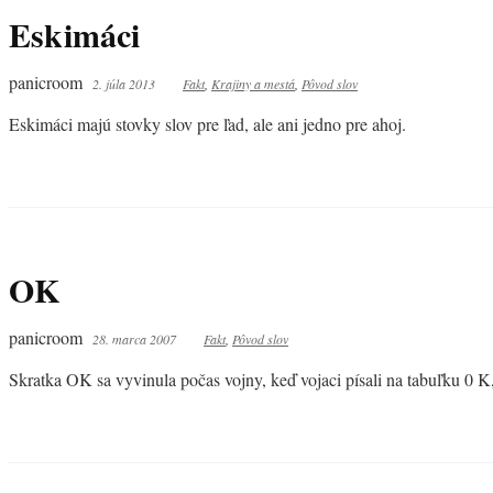
Eskimáci
panicroom
2. júla 2013
Fakt
,
Krajiny a mestá
,
Pôvod slov
Eskimáci majú stovky slov pre ľad, ale ani jedno pre ahoj.
OK
panicroom
28. marca 2007
Fakt
,
Pôvod slov
Skratka OK sa vyvinula počas vojny, keď vojaci písali na tabuľku 0 K,