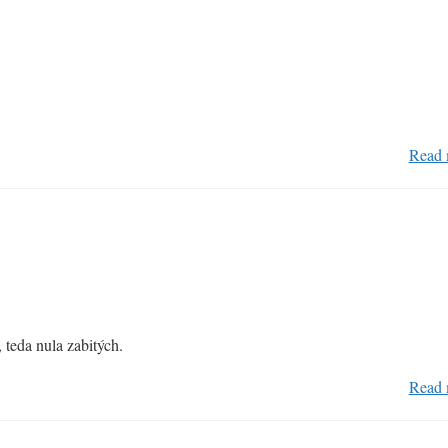
Read 
 teda nula zabitých.
Read 