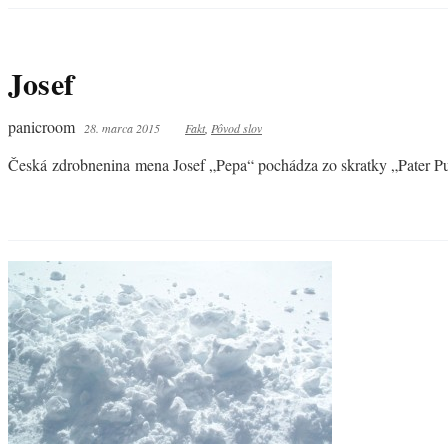
Josef
panicroom
28. marca 2015
Fakt
,
Pôvod slov
Česká zdrobnenina mena Josef „Pepa“ pochádza zo skratky „Pater Pu