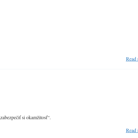
Read 
„zabezpečiť si okamžitosť“.
Read 