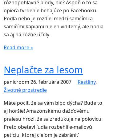
rôznopohlavné plody, nie? Aspoň o to sa
opiera tvrdenie behajúce po Facebooku.
Podľa neho je rozdiel medzi samčími a
samičími kapiami nielen viditeľný, ale hodia
sa aj na rôzne účely.
Read more »
Neplačte za lesom
panicroom
26. februára 2007
Rastliny
,
Životné prostredie
Máte pocit, že sa vám blbo dýcha? Bude to
aj horšie! Amazonskému dažďovému
pralesu hrozí, že sa zredukuje na polovicu.
Preto obetaví ľudia rozbehli e-mailovú
petíciu, ktorej cieľom je zabrániť