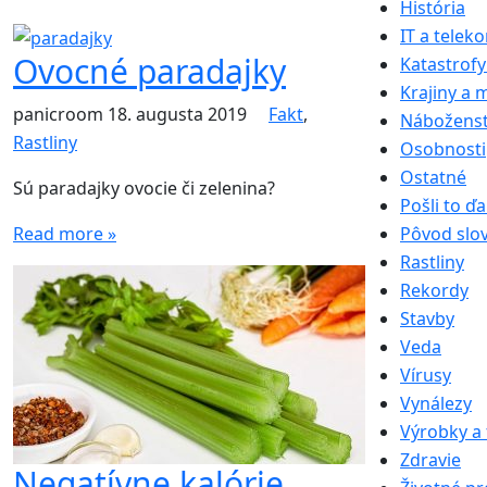
História
IT a telek
Ovocné paradajky
Katastrofy
Krajiny a 
panicroom
18. augusta 2019
Fakt
,
Nábožens
Rastliny
Osobnosti
Ostatné
Sú paradajky ovocie či zelenina?
Pošli to ďa
Read more »
Pôvod slo
Rastliny
Rekordy
Stavby
Veda
Vírusy
Vynálezy
Výrobky a 
Zdravie
Negatívne kalórie