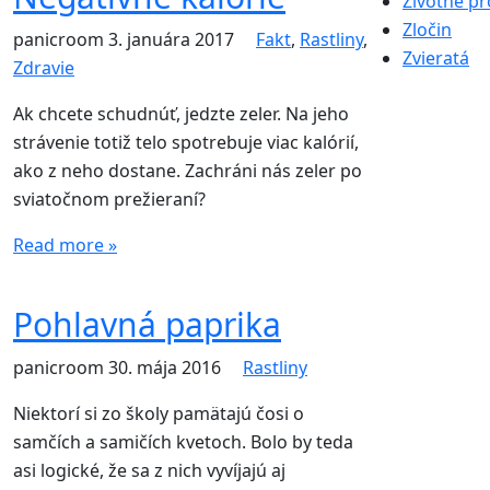
Životné pr
Zločin
panicroom
3. januára 2017
Fakt
,
Rastliny
,
Zvieratá
Zdravie
Ak chcete schudnúť, jedzte zeler. Na jeho
strávenie totiž telo spotrebuje viac kalórií,
ako z neho dostane. Zachráni nás zeler po
sviatočnom prežieraní?
Read more »
Pohlavná paprika
panicroom
30. mája 2016
Rastliny
Niektorí si zo školy pamätajú čosi o
samčích a samičích kvetoch. Bolo by teda
asi logické, že sa z nich vyvíjajú aj