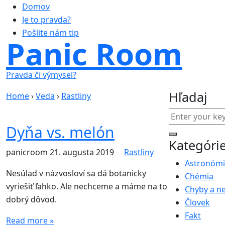
Domov
Je to pravda?
Pošlite nám tip
Panic Room
Pravda či výmysel?
Hľadaj
Home
›
Veda
›
Rastliny
Dyňa vs. melón
Kategóri
panicroom
21. augusta 2019
Rastliny
Astronóm
Nesúlad v názvosloví sa dá botanicky
Chémia
vyriešiť ľahko. Ale nechceme a máme na to
Chyby a n
dobrý dôvod.
Človek
Fakt
Read more »