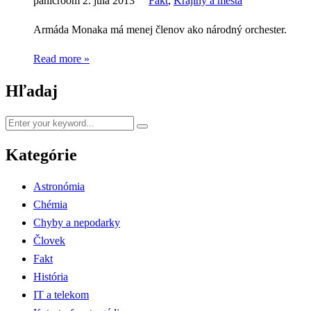
panicroom
2. júla 2013
Fakt
,
Krajiny a mestá
Armáda Monaka má menej členov ako národný orchester.
Read more »
Hľadaj
Kategórie
Astronómia
Chémia
Chyby a nepodarky
Človek
Fakt
História
IT a telekom