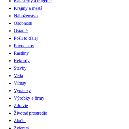
Katastrofy a tragédie
Krajiny a mestá
Náboženstvo
Osobnosti
Ostatné
Pošli to ďalej
Pôvod slov
Rastliny
Rekordy
Stavby
Veda
Vírusy
Vynálezy
Výrobky a firmy
Zdravie
Životné prostredie
Zločin
Zvieratá