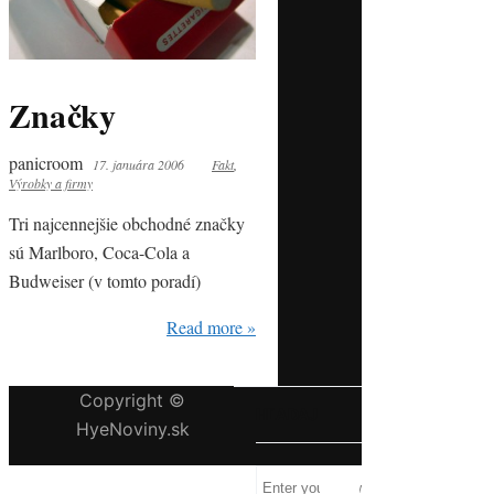
Značky
panicroom
17. januára 2006
Fakt
,
Výrobky a firmy
Tri najcennejšie obchodné značky
sú Marlboro, Coca-Cola a
Budweiser (v tomto poradí)
Read more »
Copyright ©
HĽADAJ
HyeNoviny.sk