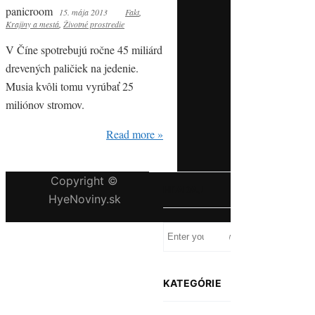
panicroom
15. mája 2013
Fakt
,
Krajiny a mestá
,
Životné prostredie
V Číne spotrebujú ročne 45 miliárd
drevených paličiek na jedenie.
Musia kvôli tomu vyrúbať 25
miliónov stromov.
Read more »
Copyright ©
HĽADAJ
HyeNoviny.sk
KATEGÓRIE