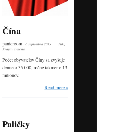
Čína
panicroom
7. septembra 2015
Fakt
,
Krajiny a mestá
Počet obyvateľov Číny sa zvyšuje
denne o 35 000, ročne takmer o 13
miliónov.
Read more »
Paličky