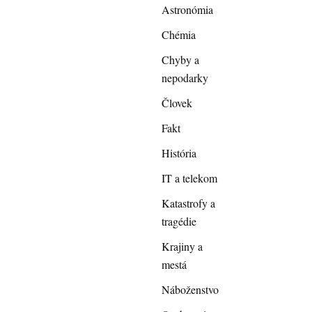
Astronómia
Chémia
Chyby a
nepodarky
Človek
Fakt
História
IT a telekom
Katastrofy a
tragédie
Krajiny a
mestá
Náboženstvo