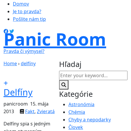
Domov
Je to pravda?
Pošlite nám tip
Panic Room
Pravda či výmysel?
Hľadaj
Home
›
delfíny
Delfíny
Kategórie
panicroom
15. mája
Astronómia
2013
Fakt
,
Zvieratá
Chémia
Chyby a nepodarky
Delfíny spia s jedným
Človek