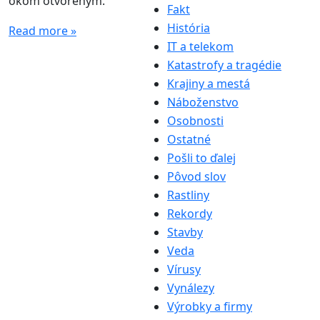
okom otvoreným.
Fakt
História
Read more »
IT a telekom
Katastrofy a tragédie
Krajiny a mestá
Náboženstvo
Osobnosti
Ostatné
Pošli to ďalej
Pôvod slov
Rastliny
Rekordy
Stavby
Veda
Vírusy
Vynálezy
Výrobky a firmy