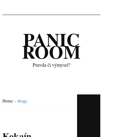
PANIC
ROOM
Pravda či výmysel?
Home
›
drogy
Kokaín