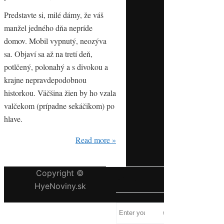
Predstavte si, milé dámy, že váš
manžel jedného dňa nepríde
domov. Mobil vypnutý, neozýva
sa. Objaví sa až na tretí deň,
potlčený, polonahý a s divokou a
krajne nepravdepodobnou
historkou. Väčšina žien by ho vzala
valčekom (prípadne sekáčikom) po
hlave.
Read more »
Copyright ©
HĽADAJ
HyeNoviny.sk