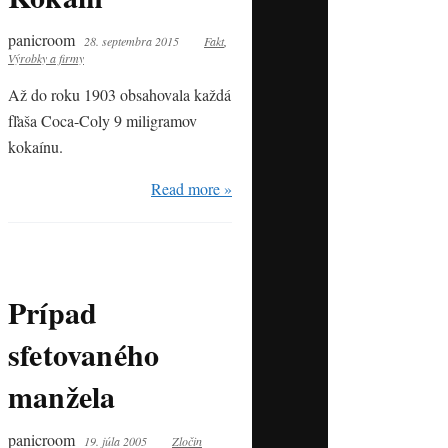
panicroom
28. septembra 2015
Fakt
,
Výrobky a firmy
Až do roku 1903 obsahovala každá
fľaša Coca-Coly 9 miligramov
kokaínu.
Read more »
Prípad
sfetovaného
manžela
panicroom
19. júla 2005
Zločin