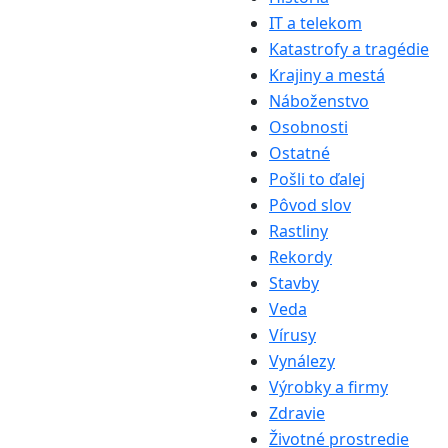
IT a telekom
Katastrofy a tragédie
Krajiny a mestá
Náboženstvo
Osobnosti
Ostatné
Pošli to ďalej
Pôvod slov
Rastliny
Rekordy
Stavby
Veda
Vírusy
Vynálezy
Výrobky a firmy
Zdravie
Životné prostredie