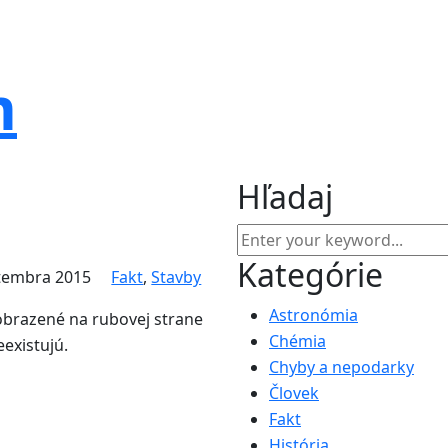
m
Hľadaj
Kategórie
ptembra 2015
Fakt
,
Stavby
Astronómia
obrazené na rubovej strane
Chémia
existujú.
Chyby a nepodarky
Človek
Fakt
História