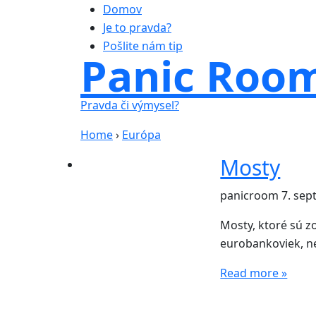
Domov
Je to pravda?
Pošlite nám tip
Panic Roo
Pravda či výmysel?
Home
›
Európa
Mosty
panicroom
7. se
Mosty, ktoré sú z
eurobankoviek, ne
Read more »