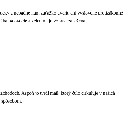
aticky a nepadne nám zaťažko uveriť ani vyslovene protizákonné
áha na ovocie a zeleninu je vopred zaťažená.
áchodoch. Aspoň to tvrdí mail, ktorý čulo cirkuluje v našich
ým spôsobom.