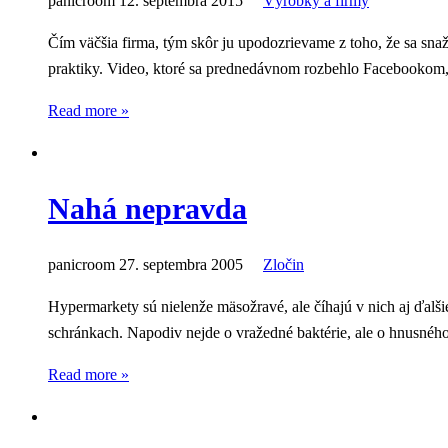
panicroom
12. septembra 2015
Výrobky a firmy
Čím väčšia firma, tým skôr ju upodozrievame z toho, že sa sn
praktiky. Video, ktoré sa prednedávnom rozbehlo Facebookom, p
Read more »
Nahá nepravda
panicroom
27. septembra 2005
Zločin
Hypermarkety sú nielenže mäsožravé, ale číhajú v nich aj ďalši
schránkach. Napodiv nejde o vražedné baktérie, ale o hnusného
Read more »