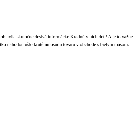
objavila skutočne desivá informácia: Kradnú v nich deti! A je to vážn
atko náhodou ušlo krutému osudu tovaru v obchode s bielym mäsom.