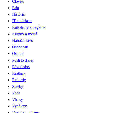
Človek
Fakt
História
IT a telekom
Katastrofy a tragédie
Krajiny a mestá
Náboženstvo
Osobnosti
Ostatné
Pošli to ďalej
Pôvod slov
Rastliny
Rekordy
Stavby
Veda
Vírusy
Vynálezy
Výrobky a firmy