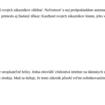
aží svojich zákazníkov ošklbať. Nečestnosť u nej predpokladáme autom
rinieslo aj žiadaný dôkaz: Kaufland svojich zákazníkov klame, jeho v
e neopísateľné hrôzy. Jedna obzvlášť chúlostivá striehne na dámskych z
 zlodeja. Mail sa dušuje, že tento zákerák pôsobí veľmi sofistikovan