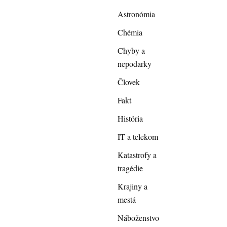
Astronómia
Chémia
Chyby a
nepodarky
Človek
Fakt
História
IT a telekom
Katastrofy a
tragédie
Krajiny a
mestá
Náboženstvo