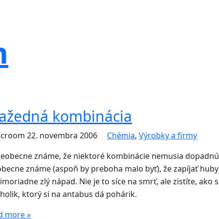
m
ažedná kombinácia
icroom
22. novembra 2006
Chémia
,
Výrobky a firmy
všeobecne známe, že niektoré kombinácie nemusia dopadnúť
obecne známe (aspoň by preboha malo byť), že zapíjať hub
imoriadne zlý nápad. Nie je to síce na smrť, ale zistíte, ako sa
holik, ktorý si na antabus dá pohárik.
d more »