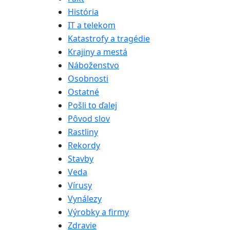
História
IT a telekom
Katastrofy a tragédie
Krajiny a mestá
Náboženstvo
Osobnosti
Ostatné
Pošli to ďalej
Pôvod slov
Rastliny
Rekordy
Stavby
Veda
Vírusy
Vynálezy
Výrobky a firmy
Zdravie