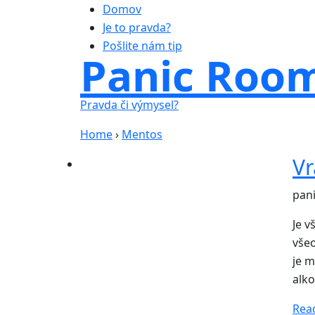
Domov
Je to pravda?
Pošlite nám tip
Panic Roo
Pravda či výmysel?
Home
›
Mentos
Vr
pan
Je 
vše
je m
alko
Rea