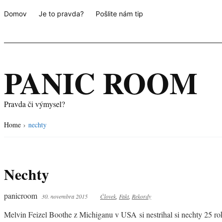
Domov
Je to pravda?
Pošlite nám tip
PANIC ROOM
Pravda či výmysel?
Home
›
nechty
Nechty
panicroom
30. novembra 2015
Človek
,
Fakt
,
Rekordy
Melvin Feizel Boothe z Michiganu v USA si nestrihal si nechty 25 r