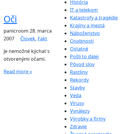
História
IT a telekom
Oči
Katastrofy a tragédie
Krajiny a mestá
panicroom
28. marca
Náboženstvo
2007
Človek
,
Fakt
Osobnosti
Ostatné
Je nemožné kýchať s
Pošli to ďalej
otvorenými očami.
Pôvod slov
Read more »
Rastliny
Rekordy
Stavby
Veda
Vírusy
Vynálezy
Výrobky a firmy
Zdravie