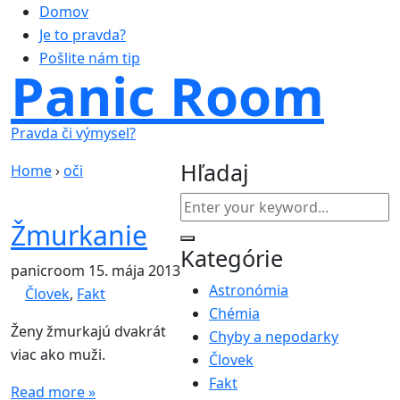
Domov
Je to pravda?
Pošlite nám tip
Panic Room
Pravda či výmysel?
Hľadaj
Home
›
oči
Žmurkanie
Kategórie
panicroom
15. mája 2013
Astronómia
Človek
,
Fakt
Chémia
Ženy žmurkajú dvakrát
Chyby a nepodarky
viac ako muži.
Človek
Fakt
Read more »