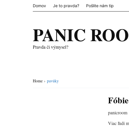
Domov
Je to pravda?
Pošlite nám tip
PANIC RO
Pravda či výmysel?
Home
›
pavúky
Fóbie
panicroom
Viac ľudí m