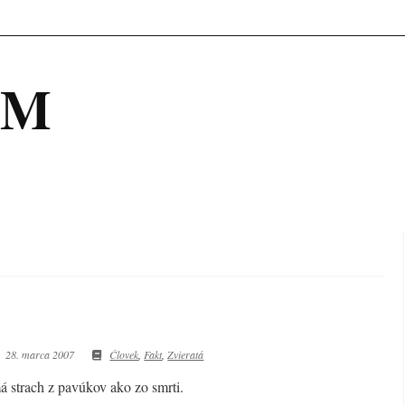
OM
28. marca 2007
Človek
,
Fakt
,
Zvieratá
á strach z pavúkov ako zo smrti.