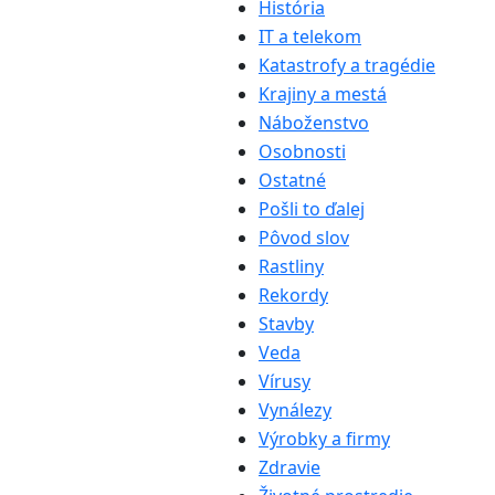
História
IT a telekom
Katastrofy a tragédie
Krajiny a mestá
Náboženstvo
Osobnosti
Ostatné
Pošli to ďalej
Pôvod slov
Rastliny
Rekordy
Stavby
Veda
Vírusy
Vynálezy
Výrobky a firmy
Zdravie