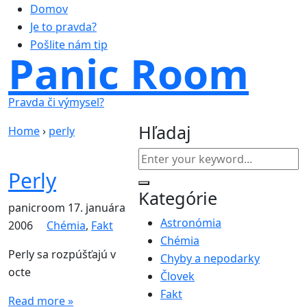
Domov
Je to pravda?
Pošlite nám tip
Panic Room
Pravda či výmysel?
Hľadaj
Home
›
perly
Perly
Kategórie
panicroom
17. januára
Astronómia
2006
Chémia
,
Fakt
Chémia
Perly sa rozpúšťajú v
Chyby a nepodarky
octe
Človek
Fakt
Read more »