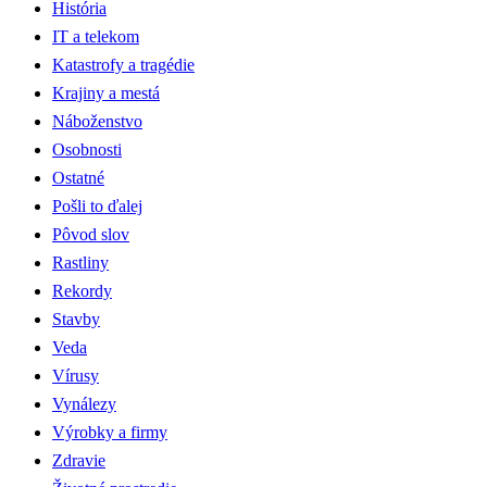
História
IT a telekom
Katastrofy a tragédie
Krajiny a mestá
Náboženstvo
Osobnosti
Ostatné
Pošli to ďalej
Pôvod slov
Rastliny
Rekordy
Stavby
Veda
Vírusy
Vynálezy
Výrobky a firmy
Zdravie