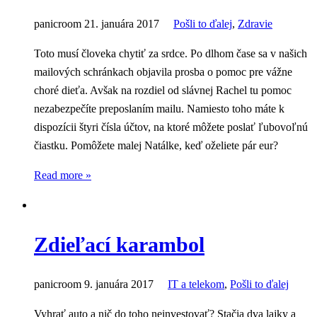
panicroom
21. januára 2017
Pošli to ďalej
,
Zdravie
Toto musí človeka chytiť za srdce. Po dlhom čase sa v našich
mailových schránkach objavila prosba o pomoc pre vážne
choré dieťa. Avšak na rozdiel od slávnej Rachel tu pomoc
nezabezpečíte preposlaním mailu. Namiesto toho máte k
dispozícii štyri čísla účtov, na ktoré môžete poslať ľubovoľnú
čiastku. Pomôžete malej Natálke, keď oželiete pár eur?
Read more »
Zdieľací karambol
panicroom
9. januára 2017
IT a telekom
,
Pošli to ďalej
Vyhrať auto a nič do toho neinvestovať? Stačia dva lajky a