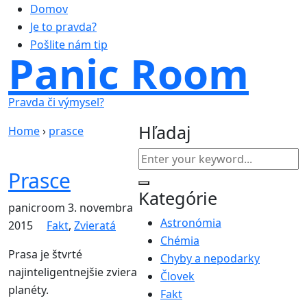
Domov
Je to pravda?
Pošlite nám tip
Panic Room
Pravda či výmysel?
Hľadaj
Home
›
prasce
Prasce
Kategórie
panicroom
3. novembra
Astronómia
2015
Fakt
,
Zvieratá
Chémia
Prasa je štvrté
Chyby a nepodarky
najinteligentnejšie zviera
Človek
planéty.
Fakt