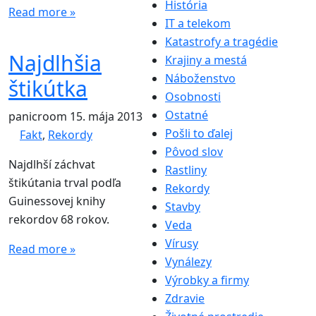
História
Read more »
IT a telekom
Katastrofy a tragédie
Najdlhšia
Krajiny a mestá
Náboženstvo
štikútka
Osobnosti
Ostatné
panicroom
15. mája 2013
Pošli to ďalej
Fakt
,
Rekordy
Pôvod slov
Najdlhší záchvat
Rastliny
štikútania trval podľa
Rekordy
Guinessovej knihy
Stavby
rekordov 68 rokov.
Veda
Vírusy
Read more »
Vynálezy
Výrobky a firmy
Zdravie