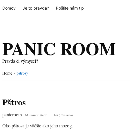
Domov
Je to pravda?
Pošlite nám tip
PANIC ROOM
Pravda či výmysel?
Home
›
pštrosy
Pštros
panicroom
14. marca 2013
Fakt
,
Zvieratá
Oko pštrosa je väčšie ako jeho mozog.