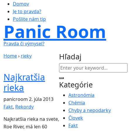
Domov
Je to pravda?
Pošlite nám tip
Panic Room
Pravda či výmysel?
Hľadaj
Home
›
rieky
Najkratšia
Kategórie
rieka
Astronómia
panicroom
2. júla 2013
Chémia
Fakt
,
Rekordy
Chyby a nepodarky
Človek
Najkratšia rieka na svete,
Fakt
Roe River, má len 60