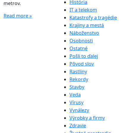
História
metrov.
IT a telekom
Read more »
Katastrofy a tragédie
Krajiny a mestá
Náboženstvo
Osobnosti
Ostatné
Pošli to ďalej
Pôvod slov
Rastliny
Rekordy
Stavby
Veda
Vírusy
Vynálezy
Výrobky a firmy
Zdravie