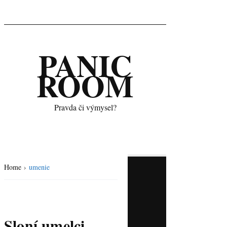
PANIC
ROOM
Pravda či výmysel?
Home
›
umenie
Sloní umelci