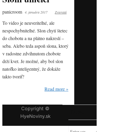
panicroom
4. januára 2017
Zvieratá
To video je neuveriteľné, ale
nespochybniteľné. Slon chytí štetec
do chobotu a na plátno nakreslí –
seba. Alebo teda aspoň slona, ktorý
v radostne zdvihnutom chobote
drží kvet. Je možné, aby bol slon
natoľko inteligentný, že dokáže
takto tvoriť?
Read more »
Copyright ©
HĽADAJ
HyeNoviny.sk