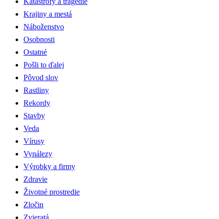
Katastrofy a tragédie
Krajiny a mestá
Náboženstvo
Osobnosti
Ostatné
Pošli to ďalej
Pôvod slov
Rastliny
Rekordy
Stavby
Veda
Vírusy
Vynálezy
Výrobky a firmy
Zdravie
Životné prostredie
Zločin
Zvieratá