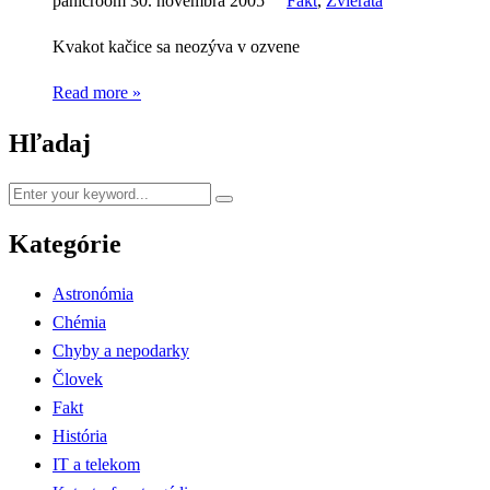
panicroom
30. novembra 2005
Fakt
,
Zvieratá
Kvakot kačice sa neozýva v ozvene
Read more »
Hľadaj
Kategórie
Astronómia
Chémia
Chyby a nepodarky
Človek
Fakt
História
IT a telekom