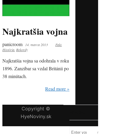
Najkratšia vojna
panicroom
14. marca 2013
Fakt
,
História
,
Rekordy
Najkratšia vojna sa odohrala v roku
1896. Zanzibar sa vzdal Británii po
38 minútach.
Read more »
Copyright ©
HĽADAJ
HyeNoviny.sk