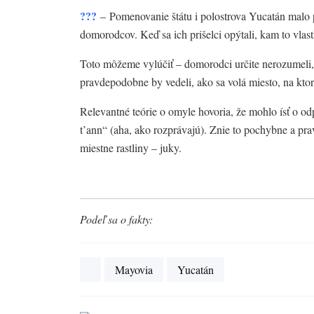
???
– Pomenovanie štátu i polostrova Yucatán malo
domorodcov. Keď sa ich prišelci opýtali, kam to vlast
Toto môžeme vylúčiť – domorodci určite nerozumeli, č
pravdepodobne by vedeli, ako sa volá miesto, na kto
Relevantné teórie o omyle hovoria, že mohlo ísť o 
t’ann“ (aha, ako rozprávajú). Znie to pochybne a pra
miestne rastliny – juky.
Podeľ sa o fakty:
Mayovia
Yucatán