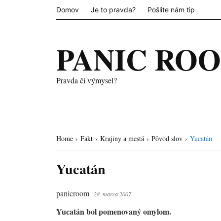
Domov
Je to pravda?
Pošlite nám tip
PANIC RO
Pravda či výmysel?
Home
›
Fakt
›
Krajiny a mestá
›
Pôvod slov
›
Yucatán
Yucatán
panicroom
28. marca 2007
Yucatán bol pomenovaný omylom.