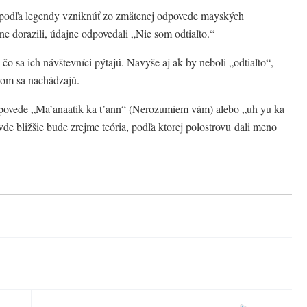
 podľa legendy vzniknúť zo zmätenej odpovede mayských
ne dorazili, údajne odpovedali „Nie som odtiaľto.“
o sa ich návštevníci pýtajú. Navyše aj ak by neboli „odtiaľto“,
rom sa nachádzajú.
odpovede „Ma’anaatik ka t’ann“ (Nerozumiem vám) alebo „uh yu ka
vde bližšie bude zrejme teória, podľa ktorej polostrovu dali meno