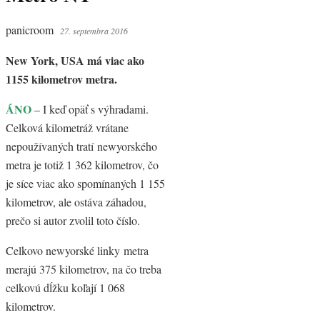
panicroom
27. septembra 2016
New York, USA má viac ako
1155 kilometrov metra.
ÁNO
– I keď opäť s výhradami.
Celková kilometráž vrátane
nepoužívaných tratí newyorského
metra je totiž 1 362 kilometrov, čo
je síce viac ako spomínaných 1 155
kilometrov, ale ostáva záhadou,
prečo si autor zvolil toto číslo.
Celkovo newyorské linky metra
merajú 375 kilometrov, na čo treba
celkovú dĺžku koľají 1 068
kilometrov.