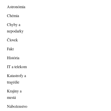
Astronómia
Chémia
Chyby a
nepodarky
Človek
Fakt
História
IT a telekom
Katastrofy a
tragédie
Krajiny a
mestá
Náboženstvo