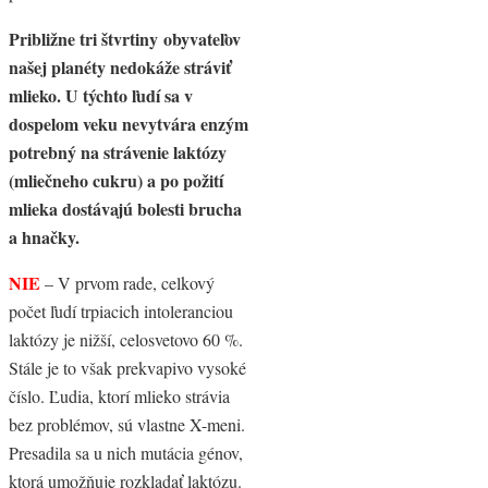
Približne tri štvrtiny obyvateľov
našej planéty nedokáže stráviť
mlieko. U týchto ľudí sa v
dospelom veku nevytvára enzým
potrebný na strávenie laktózy
(mliečneho cukru) a po požití
mlieka dostávajú bolesti brucha
a hnačky.
NIE
– V prvom rade, celkový
počet ľudí trpiacich intoleranciou
laktózy je nižší, celosvetovo 60 %.
Stále je to však prekvapivo vysoké
číslo. Ľudia, ktorí mlieko strávia
bez problémov, sú vlastne X-meni.
Presadila sa u nich mutácia génov,
ktorá umožňuje rozkladať laktózu.