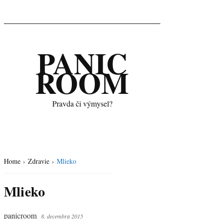
PANIC
ROOM
Pravda či výmysel?
Home
›
Zdravie
›
Mlieko
Mlieko
panicroom
8. decembra 2015