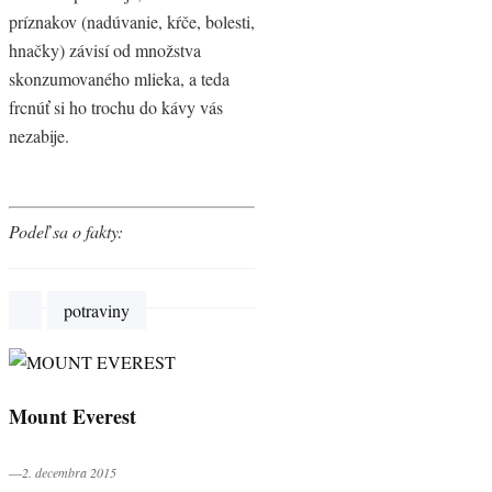
príznakov (nadúvanie, kŕče, bolesti,
hnačky) závisí od množstva
skonzumovaného mlieka, a teda
frcnúť si ho trochu do kávy vás
nezabije.
Podeľ sa o fakty:
potraviny
Mount Everest
―2. decembra 2015