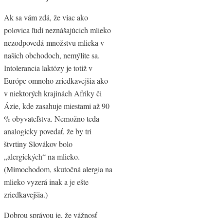
Ak sa vám zdá, že viac ako
polovica ľudí neznášajúcich mlieko
nezodpovedá množstvu mlieka v
našich obchodoch, nemýlite sa.
Intolerancia laktózy je totiž v
Európe omnoho zriedkavejšia ako
v niektorých krajinách Afriky či
Ázie, kde zasahuje miestami až 90
% obyvateľstva. Nemožno teda
analogicky povedať, že by tri
štvrtiny Slovákov bolo
„alergických“ na mlieko.
(Mimochodom, skutočná alergia na
mlieko vyzerá inak a je ešte
zriedkavejšia.)
Dobrou správou je, že vážnosť