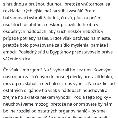
s hrudnou a brušnou dutinou, pretože vnútornosti sa
rozkladali rýchlejšie, než sa stihli vysušiť. Preto
balzamovači vybrali žalúdok, črevá, pľúca a pečeň,
usušili ich osobitne a neskôr priložili do hrobu v
osobitných nádobách, aby si ich neskôr nebožtík v
prípade potreby našiel. Srdce však ostávalo na mieste,
pretože bolo považované za sídlo myslenia, pamäte i
emócií. Posledný súd u Egypťanov predstavovalo práve
váženie srdca.
Čo však s mozgom? Nuž, vyberali ho cez nos. Kovovým
nástrojom zastrčeným do nosnej dierky prerazili lebku,
mozog rozšľahali a nechali cez nos vytiecť. Na rozdiel od
ostatných orgánov ho však v nádobách neuchovali a
zrejme ho skrátka niekam vyhodili. Podľa tejto logiky –
neuchovávame mozog, pretože na onom svete by nám
bol na rozdiel od ostatných orgánov nanič – by sme
teda mohli usudzovať, že o mozgu Egypťania nemali