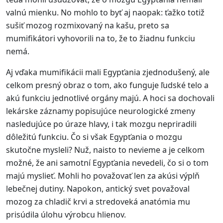
valnú mienku. No mohlo to byť aj naopak: ťažko totiž
sušiť mozog rozmixovaný na kašu, preto sa
mumifikátori vyhovorili na to, že to žiadnu funkciu
nemá.
Aj vďaka mumifikácii mali Egypťania zjednodušený, ale
celkom presný obraz o tom, ako funguje ľudské telo a
akú funkciu jednotlivé orgány majú. A hoci sa dochovali
lekárske záznamy popisujúce neurologické zmeny
nasledujúce po úraze hlavy, i tak mozgu nepriradili
dôležitú funkciu. Čo si však Egypťania o mozgu
skutočne mysleli? Nuž, naisto to nevieme a je celkom
možné, že ani samotní Egypťania nevedeli, čo si o tom
majú myslieť. Mohli ho považovať len za akúsi výplň
lebečnej dutiny. Napokon, antický svet považoval
mozog za chladič krvi a stredoveká anatómia mu
prisúdila úlohu výrobcu hlienov.