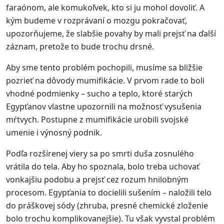
faraónom, ale komukoľvek, kto si ju mohol dovoliť. A
kým budeme v rozprávaní o mozgu pokračovať,
upozorňujeme, že slabšie povahy by mali prejsť na ďalší
záznam, pretože to bude trochu drsné.
Aby sme tento problém pochopili, musíme sa bližšie
pozrieť na dôvody mumifikácie. V prvom rade to boli
vhodné podmienky – sucho a teplo, ktoré starých
Egypťanov vlastne upozornili na možnosť vysušenia
mŕtvych. Postupne z mumifikácie urobili svojské
umenie i výnosný podnik.
Podľa rozšírenej viery sa po smrti duša zosnulého
vrátila do tela. Aby ho spoznala, bolo treba uchovať
vonkajšiu podobu a prejsť cez rozum hnilobným
procesom. Egypťania to docielili sušením – naložili telo
do práškovej sódy (zhruba, presné chemické zloženie
bolo trochu komplikovanejšie). Tu však vyvstal problém