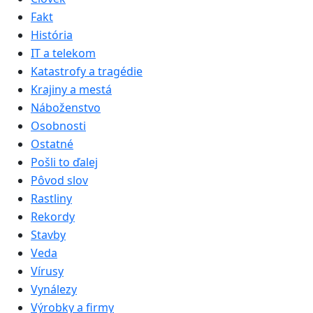
Fakt
História
IT a telekom
Katastrofy a tragédie
Krajiny a mestá
Náboženstvo
Osobnosti
Ostatné
Pošli to ďalej
Pôvod slov
Rastliny
Rekordy
Stavby
Veda
Vírusy
Vynálezy
Výrobky a firmy