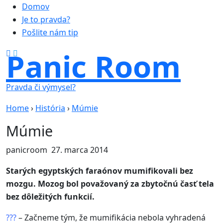
Domov
Je to pravda?
Pošlite nám tip
Panic Room
Pravda či výmysel?
Home
›
História
›
Múmie
Múmie
panicroom
27. marca 2014
Starých egyptských faraónov mumifikovali bez
mozgu. Mozog bol považovaný za zbytočnú časť tela
bez dôležitých funkcií.
???
–
Začneme tým, že mumifikácia nebola vyhradená