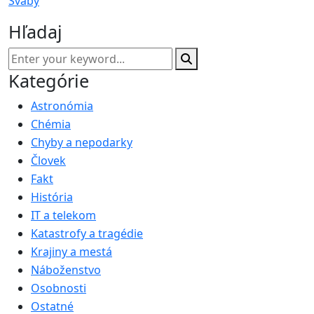
Šváby
Hľadaj
Kategórie
Astronómia
Chémia
Chyby a nepodarky
Človek
Fakt
História
IT a telekom
Katastrofy a tragédie
Krajiny a mestá
Náboženstvo
Osobnosti
Ostatné