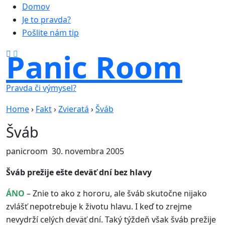
Domov
Je to pravda?
Pošlite nám tip
Panic Room
Pravda či výmysel?
Home
›
Fakt
›
Zvieratá
›
Šváb
Šváb
panicroom
30. novembra 2005
Šváb prežije ešte deväť dní bez hlavy
ÁNO
– Znie to ako z hororu, ale šváb skutočne nijako
zvlášť nepotrebuje k životu hlavu. I keď to zrejme
nevydrží celých deväť dní. Taký týždeň však šváb prežije