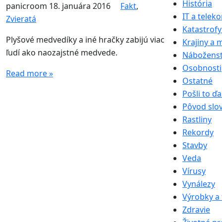
História
panicroom
18. januára 2016
Fakt
,
IT a telek
Zvieratá
Katastrofy
Plyšové medvedíky a iné hračky zabijú viac
Krajiny a 
ľudí ako naozajstné medvede.
Nábožens
Osobnosti
Read more »
Ostatné
Pošli to ďa
Pôvod slo
Rastliny
Rekordy
Stavby
Veda
Vírusy
Vynálezy
Výrobky a 
Zdravie