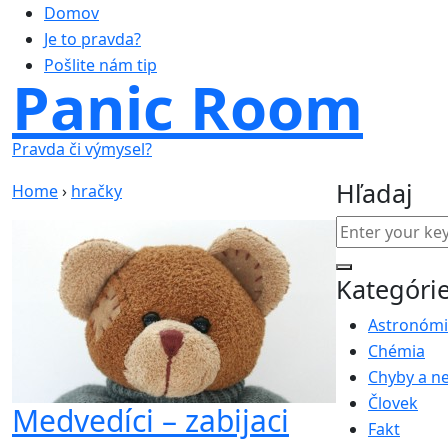
Domov
Je to pravda?
Pošlite nám tip
Panic Room
Pravda či výmysel?
Hľadaj
Home
›
hračky
Kategóri
Astronóm
Chémia
Chyby a n
Človek
Medvedíci – zabijaci
Fakt