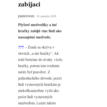
zabijaci
panicroom
18. januára 2016
Plyšové medvedíky a iné
hračky zabijú viac ľudí ako
naozajstné medvede.
???
– Zrada sa skrýva v
slovách „a iné hračky“. Ak
totiž berieme do úvahy
všetky
hračky, potom toto tvrdenie
môže byť pravdivé. Z
jednoduchého dôvodu: počet
ľudí vystavených hračkám je
niekoľkonásobne vyšší ako
počet ľudí vystavených
medveďom. Lenže takéto