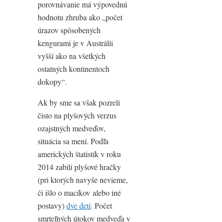
porovnávanie má výpovednú
hodnotu zhruba ako „počet
úrazov spôsobených
kengurami je v Austrálii
vyšší ako na všetkých
ostatných kontinentoch
dokopy“.
Ak by sme sa však pozreli
čisto na plyšových verzus
ozajstných medveďov,
situácia sa mení. Podľa
amerických štatistík v roku
2014 zabili plyšové hračky
(pri ktorých navyše nevieme,
či išlo o macíkov alebo iné
postavy)
dve deti
. Počet
smrteľných útokov medveďa v