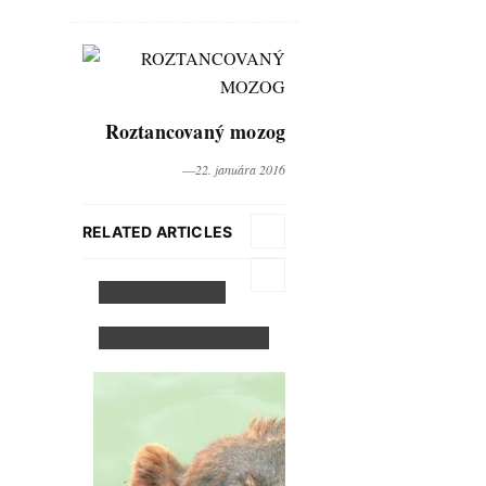
Roztancovaný mozog
―22. januára 2016
RELATED ARTICLES
Šampanské
Medvedica v
núdzi