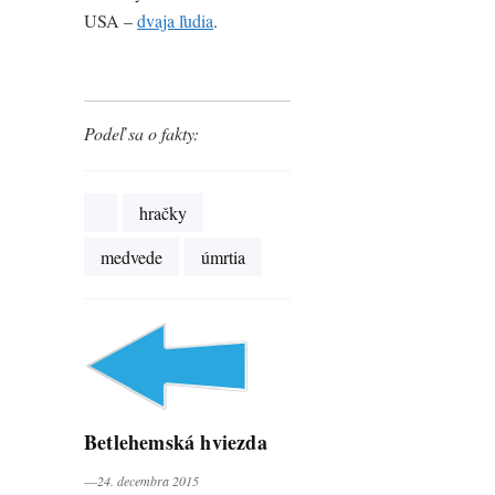
USA –
dvaja ľudia
.
Podeľ sa o fakty:
hračky
medvede
úmrtia
Betlehemská hviezda
―24. decembra 2015