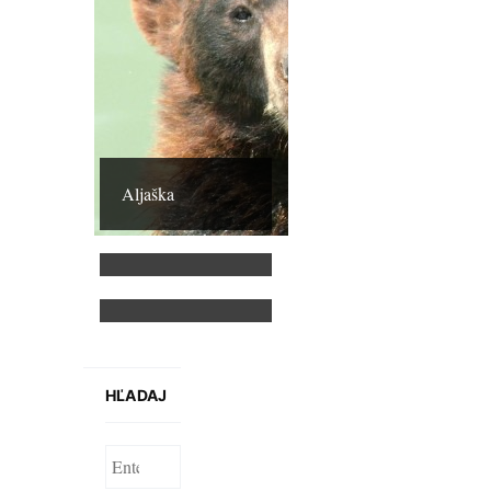
Aljaška
Medvede biele
Ľadové medvede
HĽADAJ