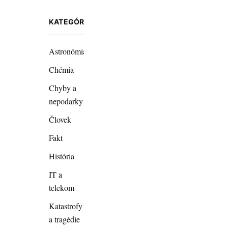
KATEGÓRIE
Astronómia
Chémia
Chyby a
nepodarky
Človek
Fakt
História
IT a
telekom
Katastrofy
a tragédie