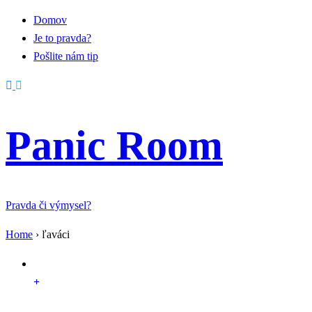
Domov
Je to pravda?
Pošlite nám tip
Panic Room
Pravda či výmysel?
Home
›
ľaváci