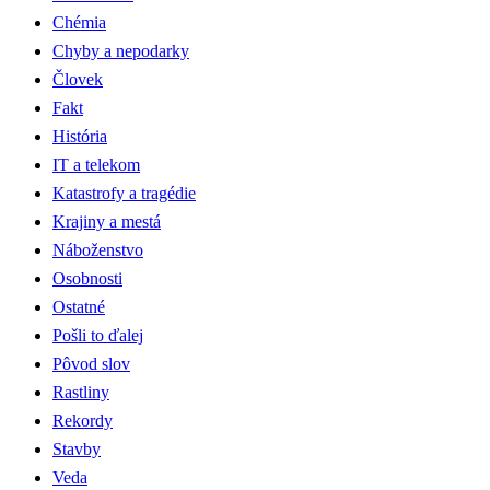
Chémia
Chyby a nepodarky
Človek
Fakt
História
IT a telekom
Katastrofy a tragédie
Krajiny a mestá
Náboženstvo
Osobnosti
Ostatné
Pošli to ďalej
Pôvod slov
Rastliny
Rekordy
Stavby
Veda