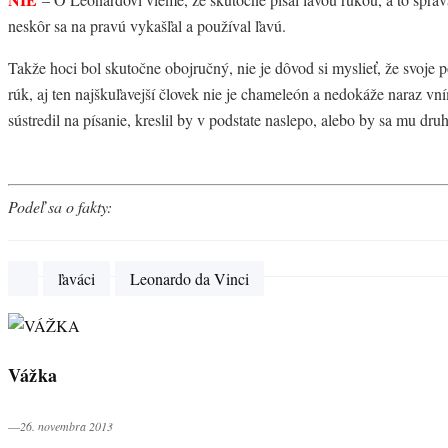
neskôr sa na pravú vykašľal a používal ľavú.
Takže hoci bol skutočne obojručný, nie je dôvod si myslieť, že svoje p
rúk, aj ten najškuľavejší človek nie je chameleón a nedokáže naraz v
sústredil na písanie, kreslil by v podstate naslepo, alebo by sa mu dru
Podeľ sa o fakty:
ľaváci
Leonardo da Vinci
Vážka
―26. novembra 2013