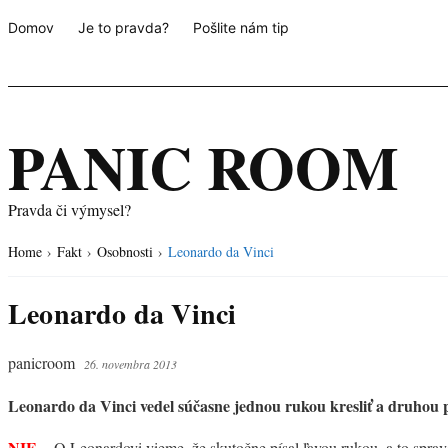
Domov
Je to pravda?
Pošlite nám tip
PANIC ROOM
Pravda či výmysel?
Home
›
Fakt
›
Osobnosti
›
Leonardo da Vinci
Leonardo da Vinci
panicroom
26. novembra 2013
Leonardo da Vinci vedel súčasne jednou rukou kresliť a druhou p
NIE
– O Leonardovi vieme, že skutočne písal ľavou rukou, a to sprav