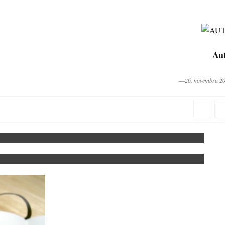
Au
―26. novembra 2