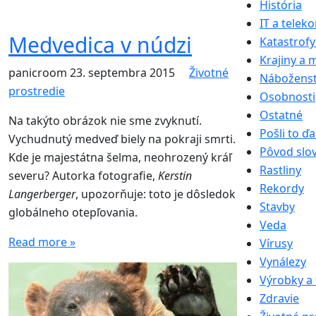
História
IT a telek
Medvedica v núdzi
Katastrofy
Krajiny a 
panicroom
23. septembra 2015
Životné
Nábožens
prostredie
Osobnosti
Ostatné
Na takýto obrázok nie sme zvyknutí.
Pošli to ďa
Vychudnutý medveď biely na pokraji smrti.
Pôvod slo
Kde je majestátna šelma, neohrozený kráľ
Rastliny
severu? Autorka fotografie,
Kerstin
Rekordy
Langerberger
, upozorňuje: toto je dôsledok
Stavby
globálneho otepľovania.
Veda
Read more »
Vírusy
Vynálezy
Výrobky a 
Zdravie