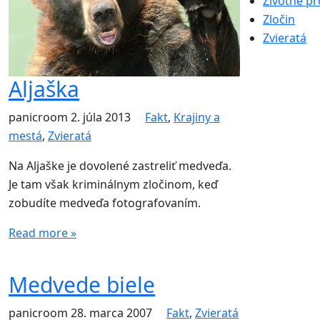
Životné pr
Zločin
Zvieratá
Aljaška
panicroom
2. júla 2013
Fakt
,
Krajiny a
mestá
,
Zvieratá
Na Aljaške je dovolené zastreliť medveďa.
Je tam však kriminálnym zločinom, keď
zobudíte medveďa fotografovaním.
Read more »
Medvede biele
panicroom
28. marca 2007
Fakt
,
Zvieratá