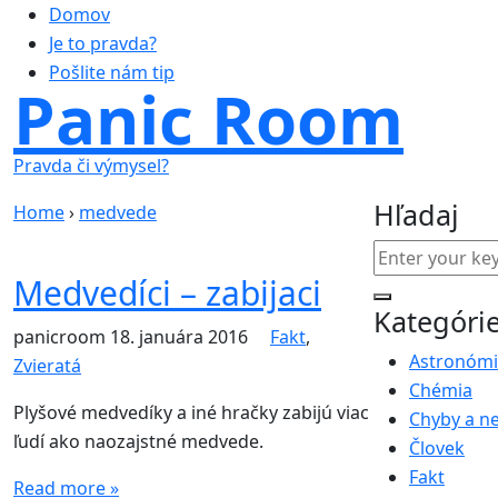
Domov
Je to pravda?
Pošlite nám tip
Panic Room
Pravda či výmysel?
Hľadaj
Home
›
medvede
Medvedíci – zabijaci
Kategóri
panicroom
18. januára 2016
Fakt
,
Astronóm
Zvieratá
Chémia
Plyšové medvedíky a iné hračky zabijú viac
Chyby a n
ľudí ako naozajstné medvede.
Človek
Fakt
Read more »