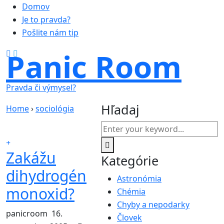
Domov
Je to pravda?
Pošlite nám tip
Panic Room
Pravda či výmysel?
Hľadaj
Home
›
sociológia
Zakážu
Kategórie
dihydrogén
Astronómia
monoxid?
Chémia
Chyby a nepodarky
panicroom
16.
Človek