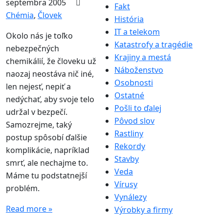
septembra 2005
Fakt
Chémia
,
Človek
História
IT a telekom
Okolo nás je toľko
Katastrofy a tragédie
nebezpečných
Krajiny a mestá
chemikálií, že človeku už
Náboženstvo
naozaj neostáva nič iné,
Osobnosti
len nejesť, nepiť a
Ostatné
nedýchať, aby svoje telo
Pošli to ďalej
udržal v bezpečí.
Pôvod slov
Samozrejme, taký
Rastliny
postup spôsobí ďalšie
Rekordy
komplikácie, napríklad
Stavby
smrť, ale nechajme to.
Veda
Máme tu podstatnejší
Vírusy
problém.
Vynálezy
Read more »
Výrobky a firmy