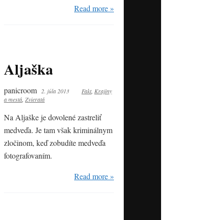
Read more »
Aljaška
panicroom
2. júla 2013
Fakt
,
Krajiny
a mestá
,
Zvieratá
Na Aljaške je dovolené zastreliť
medveďa. Je tam však kriminálnym
zločinom, keď zobudíte medveďa
fotografovaním.
Read more »