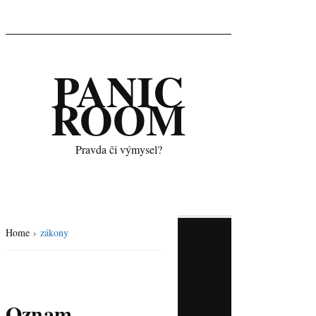
PANIC
ROOM
Pravda či výmysel?
Home
›
zákony
Oznam