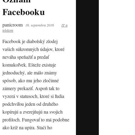
Facebooku
panicroom
16. septembra 2016
IT a
telekom
Facebook je diabolský zlodej
vašich súkromných údajov, ktoré
neváha speňažiť a predať
komukoľvek. Ešteže existuje
jednoduchý, ale málo známy
spôsob, ako mu jeho zločinné
zámery prekaziť. Aspoň tak to
vyzerá v statusoch, ktoré si ľudia
podchvíľou jeden od druhého
kopírujú a zverejňujú na svojich
profiloch. Fungovať to má podobne
ako kríž na upíra. Stačí ho