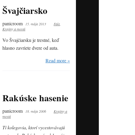
Švajčiarsko
panicroom
15. mája 2013
Fakt
,
Krajiny a mestá
Vo Švajčiarsku je trestné, keď
hlasno zavriete dvere od auta.
Read more »
Rakúske hasenie
panicroom
18. mája 2006
Krajiny a
mestá
Tí kolegovia, ktorí vycestovávajú