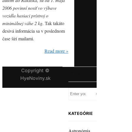
autom do Rakúska, sú od 1. mája
2006 povinní nosiť vo výbave
vozidla hasiaci prístroj o
minimálnej váhe 2 kg.
Tak takáto
desivá informácia sa v poslednom
čase šíri mailami.
Read more »
Copyright ©
HĽADAJ
HyeNoviny.sk
KATEGÓRIE
Astronómia