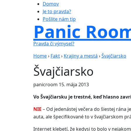
Domov
Je to pravda?
Pošlite nám tip
Panic Roo
Pravda či výmysel?
Home
›
Fakt
›
Krajiny a mestá
›
Švajčiarsko
Švajčiarsko
panicroom
15. mája 2013
Vo Švajčiarsku je trestné, keď hlasno zavr
NIE
– Od jedenástej večera do šiestej rána 
auta, ale špecifikované to v švajčiarskom prá
Internet klebetí, že kedysi to bolo v nejako