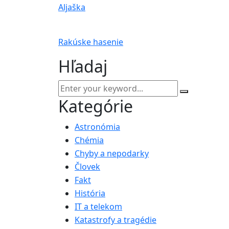
Aljaška
Rakúske hasenie
Hľadaj
Kategórie
Astronómia
Chémia
Chyby a nepodarky
Človek
Fakt
História
IT a telekom
Katastrofy a tragédie