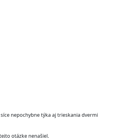
 síce nepochybne týka aj trieskania dvermi
ejto otázke nenašiel.