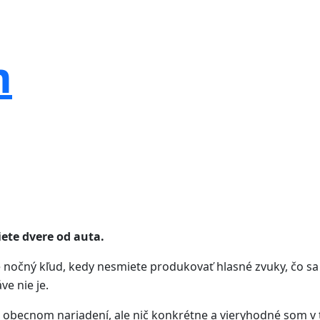
m
iete dvere od auta.
je nočný kľud, kedy nesmiete produkovať hlasné zvuky, čo sa
ve nie je.
m obecnom nariadení, ale nič konkrétne a vieryhodné som v t