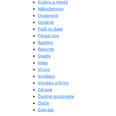
Krajiny a mestá
Náboženstvo
Osobnosti
Ostatné
Pošli to ďalej
Pôvod slov
Rastliny
Rekordy
Stavby
Veda
Vírusy
Vynálezy
Výrobky a firmy
Zdravie
Životné prostredie
Zločin
Zvieratá