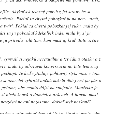
jšie. Akýkoľvek telesný pohyb z jej strany by si
ušenie. Pokiaľ sa chystá pobozkať ju na pery, stačí,
a tvári. Pokiaľ sa chystá pobozkať jej ruku, mala by
úsi sa ju pobozkať kdekoľvek inde, mala by si ju
že ju príroda volá tam, kam musí aj kráľ. Toto určite
 vymyslí si nejakú nesexuálnu a triviálnu otázku a z
vie, mala by udržiavať konverzáciu na túto tému, aj
 pochopí, že keď vyžaduje pohlavný styk, musí v tom
a si nenechá vyhrnúť nočnú košeľu ďalej než po pás a
a pyžame, aby mohlo dôjsť ku spojeniu. Manželka je
o si niečo šepká o domácich prácach. A hlavne musí
 nevzdychne ani nezastone, dokiaľ styk neskončí.
a žena pripomínať drobné úlohy, ktoré si praje, aby