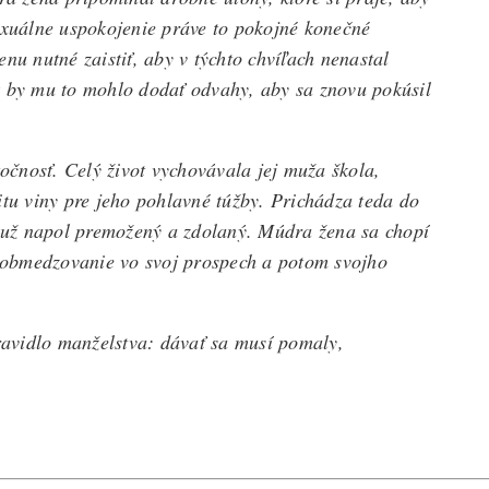
xuálne uspokojenie práve to pokojné konečné
nu nutné zaistiť, aby v týchto chvíľach nenastal
k by mu to mohlo dodať odvahy, aby sa znovu pokúsil
čnosť. Celý život vychovávala jej muža škola,
itu viny pre jeho pohlavné túžby. Prichádza teda do
už napol premožený a zdolaný. Múdra žena sa chopí
ôr obmedzovanie vo svoj prospech a potom svojho
avidlo manželstva: dávať sa musí pomaly,