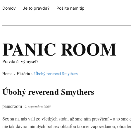
Domov
Je to pravda?
Pošlite nám tip
PANIC ROOM
Pravda či výmysel?
Home
›
História
›
Úbohý reverend Smythers
Úbohý reverend Smythers
panicroom
9. septembra 2006
Sex sa na nás valí zo všetkých strán, až sme ním presýtení – a to sme 
nie tak dávno minulých bol sex oblasťou takmer zapovedanou, ohrade