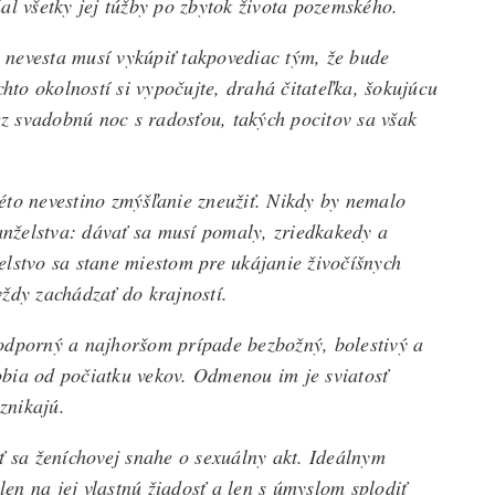
al všetky jej túžby po zbytok života pozemského.
nevesta musí vykúpiť takpovediac tým, že bude
chto okolností si vypočujte, drahá čitateľka, šokujúcu
 svadobnú noc s radosťou, takých pocitov sa však
éto nevestino zmýšľanie zneužiť. Nikdy by nemalo
nželstva: dávať sa musí pomaly, zriedkakedy a
elstvo sa stane miestom pre ukájanie živočíšnych
ždy zachádzať do krajností.
odporný a najhoršom prípade bezbožný, bolestivý a
robia od počiatku vekov. Odmenou im je sviatosť
znikajú.
ť sa ženíchovej snahe o sexuálny akt. Ideálnym
len na jej vlastnú žiadosť a len s úmyslom splodiť