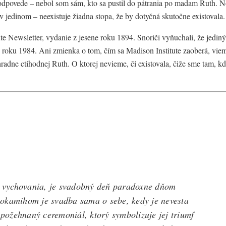
 odpovede – nebol som sám, kto sa pustil do pátrania po madam Ruth. 
 v jedinom – neexistuje žiadna stopa, že by dotyčná skutočne existovala.
ute Newsletter, vydanie z jesene roku 1894. Snoriči vyňuchali, že jediný
 roku 1984. Ani zmienka o tom, čím sa Madison Institute zaoberá, vie
výhradne ctihodnej Ruth. O ktorej nevieme, či existovala, čiže sme tam, k
ho vychovania, je svadobný deň paradoxne dňom
 okamihom je svadba sama o sebe, kedy je nevesta
ožehnaný ceremoniál, ktorý symbolizuje jej triumf