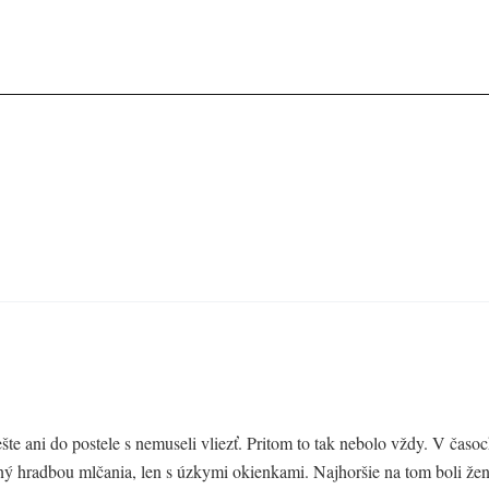
ešte ani do postele s nemuseli vliezť. Pritom to tak nebolo vždy. V časo
ný hradbou mlčania, len s úzkymi okienkami. Najhoršie na tom boli že