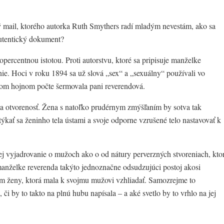
 mail, ktorého autorka Ruth Smythers radí mladým nevestám, ako sa
autentický dokument?
opercentnou istotou. Proti autorstvu, ktoré sa pripisuje manželke
ie. Hoci v roku 1894 sa už slová „sex“ a „sexuálny“ používali vo
kom hojnom počte šermovala pani reverendová.
 a otvorenosť. Žena s natoľko prudérnym zmýšľaním by sotva tak
kať sa ženinho tela ústami a svoje odporne vzrušené telo nastavovať k
jej vyjadrovanie o mužoch ako o od nátury perverzných stvoreniach, kto
 manželke reverenda takýto jednoznačne odsudzujúci postoj akosi
ím ženy, ktorá mala k svojmu mužovi vzhliadať. Samozrejme to
 či by to takto na plnú hubu napísala – a aké svetlo by to vrhlo na jej