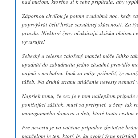
nad mužom, ktorého si k sebe pripútala, aby vypĺň
Zápornou chvíľou je potom svadobná noc, kedy sa 
poprvýkrát čeliť hrôze sexuálnej skúsenosti. Za tý
pravdu. Niektoré ženy očakávajú skúšku ohňom cez
vyvarujte!
Sebecký a telesne založený manžel môže ľahko tak
upadnúť do zabudnutia jedno zásadné pravidlo ma
najmä s nechuťou. Inak sa môže prihodiť, že manž
túžob. Na druhú stranu utláčanie nevesty nemusí v
Napriek tomu, že sex je v tom najlepšom prípade 
ponižujúci zážitok, musí sa pretrpieť, a ženy tak 
monogamného domova a deti, ktoré touto cestou v
Pre nevestu je vo väčšine prípadov zbytočné bráni
manželom je ten, ktorý by ku svojej žene pristúpil 