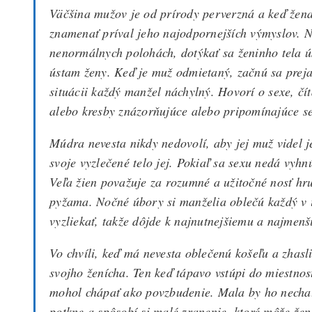
Väčšina mužov je od prírody perverzná a keď žena 
znamenať príval jeho najodpornejších výmyslov. 
nenormálnych polohách, dotýkať sa ženinho tela ú
ústam ženy. Keď je muž odmietaný, začnú sa preja
situácii každý manžel náchylný. Hovorí o sexe, čít
alebo kresby znázorňujúce alebo pripomínajúce se
Múdra nevesta nikdy nedovolí, aby jej muž videl j
svoje vyzlečené telo jej. Pokiaľ sa sexu nedá vyhn
Veľa žien považuje za rozumné a užitočné nosť h
pyžama. Nočné úbory si manželia oblečú každý v i
vyzliekať, takže dôjde k najnutnejšiemu a najmenš
Vo chvíli, keď má nevesta oblečenú košeľu a zhasli 
svojho ženícha. Ten keď tápavo vstúpi do miestnos
mohol chápať ako povzbudenie. Mala by ho nechať 
potkne a spôsobí si malé zranenie, ktoré môže že