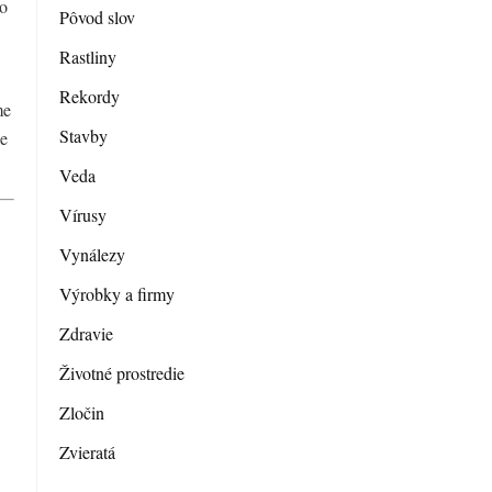
No
Pôvod slov
Rastliny
Rekordy
me
Stavby
de
Veda
Vírusy
Vynálezy
Výrobky a firmy
Zdravie
Životné prostredie
Zločin
Zvieratá