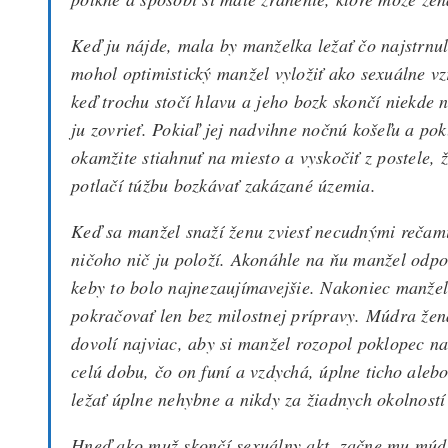
Keď ju nájde, mala by manželka ležať čo najstrnule
mohol optimistický manžel vyložiť ako sexuálne vzr
keď trochu stočí hlavu a jeho bozk skončí niekde n
ju zovrieť. Pokiaľ jej nadvihne nočnú košeľu a pok
okamžite stiahnuť na miesto a vyskočiť z postele, 
potlačí túžbu bozkávať zakázané územia.
Keď sa manžel snaží ženu zviesť necudnými rečami,
ničoho nič ju položí. Akonáhle na ňu manžel odpo
keby to bolo najnezaujímavejšie. Nakoniec manžel
pokračovať len bez milostnej prípravy. Múdra žen
dovolí najviac, aby si manžel rozopol poklopec n
celú dobu, čo on funí a vzdychá, úplne ticho aleb
ležať úplne nehybne a nikdy za žiadnych okolností
Hneď ako muž skončí sexuálny akt, začne mu múdr