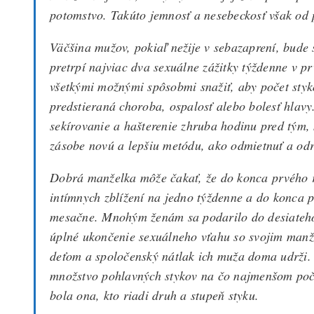
potomstvo. Takúto jemnosť a nesebeckosť však o
Väčšina mužov, pokiaľ nežije v sebazaprení, bude
pretrpí najviac dva sexuálne zážitky týždenne v 
všetkými možnými spôsobmi snažiť, aby počet styk
predstieraná choroba, ospalosť alebo bolesť hlavy
sekírovanie a hašterenie zhruba hodinu pred tým,
zásobe novú a lepšiu metódu, ako odmietnuť a odr
Dobrá manželka môže čakať, že do konca prvého ro
intímnych zblížení na jedno týždenne a do konca 
mesačne. Mnohým ženám sa podarilo do desiateho v
úplné ukončenie sexuálneho vťahu so svojim manž
deťom a spoločenský nátlak ich muža doma udrži. 
množstvo pohlavných stykov na čo najmenšom počt
bola ona, kto riadi druh a stupeň styku.