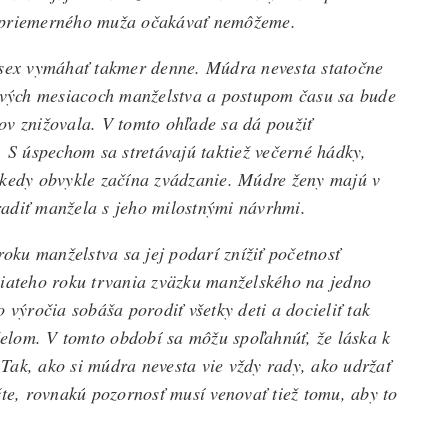
d priemerného muža očakávať nemôžeme.
 sex vymáhať takmer denne. Múdra nevesta statočne
prvých mesiacoch manželstva a postupom času sa bude
ov znižovala. V tomto ohľade sa dá použiť
. S úspechom sa stretávajú taktiež večerné hádky,
 kedy obvykle začína zvádzanie. Múdre ženy majú v
adiť manžela s jeho milostnými návrhmi.
ku manželstva sa jej podarí znížiť početnosť
piateho roku trvania zväzku manželského na jedno
ýročia sobáša porodiť všetky deti a docieliť tak
elom. V tomto období sa môžu spoľahnúť, že láska k
Tak, ako si múdra nevesta vie vždy rady, ako udržať
e, rovnakú pozornosť musí venovať tiež tomu, aby to