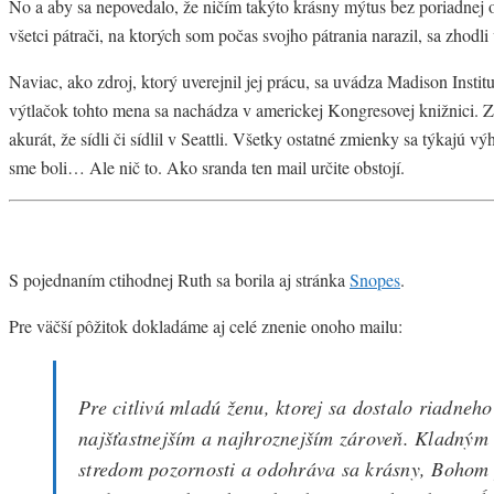
No a aby sa nepovedalo, že ničím takýto krásny mýtus bez poriadnej
všetci pátrači, na ktorých som počas svojho pátrania narazil, sa zhodli
Naviac, ako zdroj, ktorý uverejnil jej prácu, sa uvádza Madison Instit
výtlačok tohto mena sa nachádza v americkej Kongresovej knižnici. Z
akurát, že sídli či sídlil v Seattli. Všetky ostatné zmienky sa týkajú 
sme boli… Ale nič to. Ako sranda ten mail určite obstojí.
S pojednaním ctihodnej Ruth sa borila aj stránka
Snopes
.
Pre väčší pôžitok dokladáme aj celé znenie onoho mailu:
Pre citlivú mladú ženu, ktorej sa dostalo riadne
najšťastnejším a najhroznejším zároveň. Kladným
stredom pozornosti a odohráva sa krásny, Bohom p