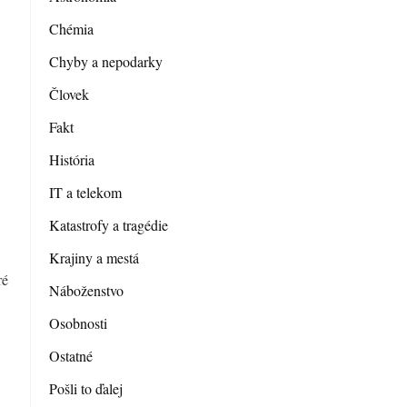
Chémia
Chyby a nepodarky
Človek
Fakt
História
IT a telekom
Katastrofy a tragédie
Krajiny a mestá
ré
Náboženstvo
Osobnosti
Ostatné
Pošli to ďalej