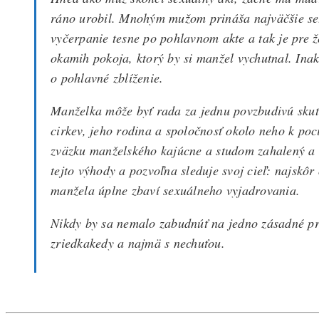
ráno urobil. Mnohým mužom prináša najväčšie se
vyčerpanie tesne po pohlavnom akte a tak je pre že
okamih pokoja, ktorý by si manžel vychutnal. Ina
o pohlavné zblíženie.
Manželka môže byť rada za jednu povzbudivú skuto
cirkev, jeho rodina a spoločnosť okolo neho k poc
zväzku manželského kajúcne a studom zahalený a 
tejto výhody a pozvoľna sleduje svoj cieľ: najsk
manžela úplne zbaví sexuálneho vyjadrovania.
Nikdy by sa nemalo zabudnúť na jedno zásadné pr
zriedkakedy a najmä s nechuťou.