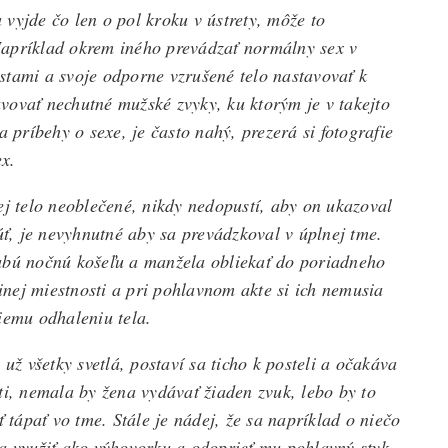
vyjde čo len o pol kroku v ústrety, môže to
Napríklad okrem iného prevádzať normálny sex v
stami a svoje odporne vzrušené telo nastavovať k
vovať nechutné mužské zvyky, ku ktorým je v takejto
a príbehy o sexe, je často nahý, prezerá si fotografie
x.
ej telo neoblečené, nikdy nedopustí, aby on ukazoval
úť, je nevyhnutné aby sa prevádzkoval v úplnej tme.
rubú nočnú košeľu a manžela obliekať do poriadneho
nej miestnosti a pri pohlavnom akte si ich nemusia
iemu odhaleniu tela.
už všetky svetlá, postaví sa ticho k posteli a očakáva
ti, nemala by žena vydávať žiaden zvuk, lebo by to
tápať vo tme. Stále je nádej, že sa napríklad o niečo
na využiť ako výhovorku a odoprieť mu pohlavný styk.