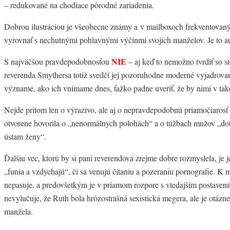
– redukované na chodiace pôrodné zariadenia.
Dobrou ilustráciou je všeobecne známy a v mailboxoch frekventovaný
vyrovnať s nechutnými pohlavnými výčinmi svojich manželov. Je to 
NIE
S najväčšou pravdepodobnosťou
– aj keď to nemožno tvrdiť so st
reverenda Smythersa totiž svedčí jej pozoruhodne moderné vyjadrovan
význame, ako ich vnímame dnes, ťažko padne uveriť, že by nimi v ta
Nejde pritom len o výrazivo, ale aj o nepravdepodobnú priamočiarosť
otvorene hovorila o „nenormálnych polohách“ a o túžbach mužov „dotý
ústam ženy“.
Ďalšiu vec, ktorú by si pani reverendová zrejme dobre rozmyslela, je 
„funia a vzdychajú“, či sa venujú čítaniu a pozeraniu pornografie. K
nepasuje, a predovšetkým je v priamom rozpore s vtedajším postaven
nevylučuje, že Ruth bola hrôzostrašná sexistická megera, ale je otázne,
manžela.