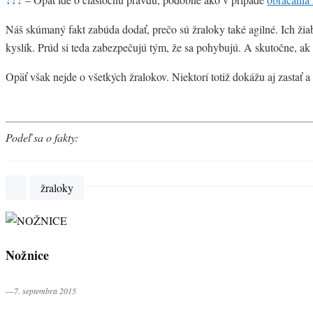
Náš skúmaný fakt zabúda dodať, prečo sú žraloky také agilné. Ich žiabr
kyslík. Prúd si teda zabezpečujú tým, že sa pohybujú. A skutočne, ak by
Opäť však nejde o všetkých žralokov. Niektorí totiž dokážu aj zastať 
Podeľ sa o fakty:
žraloky
Nožnice
―7. septembra 2015