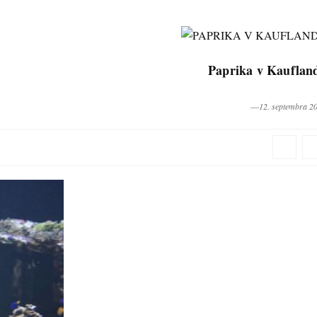
Paprika v Kauflan
―12. septembra 2