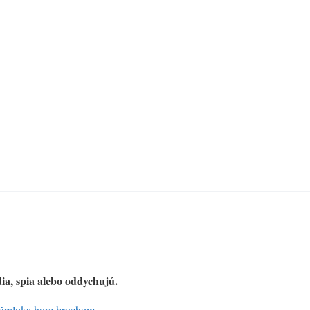
ia, spia alebo oddychujú.
 žraloka hore bruchom
.