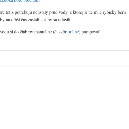
e totiž potrebujú neustály prúd vody, z ktorej si tie milé rybičky berú
 na dlhší čas zastali, asi by sa udusili.
a vodu si do žiabrov manuálne (či skôr
orálne
) pumpovať.