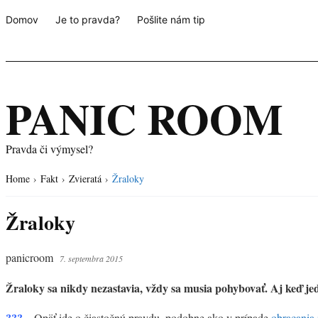
Domov
Je to pravda?
Pošlite nám tip
PANIC ROOM
Pravda či výmysel?
Home
›
Fakt
›
Zvieratá
›
Žraloky
Žraloky
panicroom
7. septembra 2015
Žraloky sa nikdy nezastavia, vždy sa musia pohybovať. Aj keď jed
???
– Opäť ide o čiastočnú pravdu, podobne ako v prípade
obracania