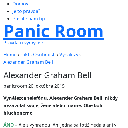
Domov
Je to pravda?
Pošlite nám tip
Panic Room
Pravda či výmysel?
Home
›
Fakt
›
Osobnosti
›
Vynálezy
›
Alexander Graham Bell
Alexander Graham Bell
panicroom
20. októbra 2015
Vynálezca telefónu, Alexander Graham Bell, nikdy
nezavolal svojej žene alebo mame. Obe boli
hluchonemé.
ÁNO
– Ale s výhradou. Ani jedna sa totiž nedala ani v