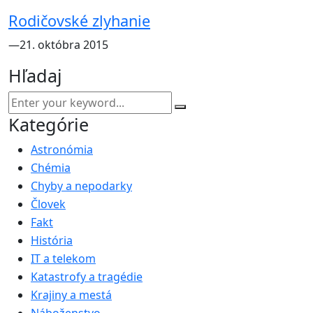
Rodičovské zlyhanie
―21. októbra 2015
Hľadaj
Kategórie
Astronómia
Chémia
Chyby a nepodarky
Človek
Fakt
História
IT a telekom
Katastrofy a tragédie
Krajiny a mestá