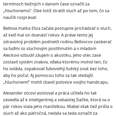
termínoch bežných v danom čase označiť za
„hluchonemú“. Obe totiž stratili sluch až po tom, čo sa
naučili rozprávať.
Bellova matka Eliza začala postupne prichádzať o sluch,
až keď mal on dvanásť rokov. A práve tento jej
zdravotný problém podnietil rodinu Bellovcov zaoberať
sa ľuďmi so sluchovým postihnutím a v mladom
Aleckovi vzbudil záujem o akustiku. Jeho otec zase
zostavil systém znakov, vďaka ktorému mohol ten, čo
ho ovláda, zopakovať ľubovoľný ľudský zvuk bez toho,
aby ho počul. Aj pomocou toho sa tak vtedajší
„hluchonemí“ mohli zbaviť polovice svojho handicapu.
Alexander otcovi asistoval a práca učiteľa ho tak
zaviedla až k inteligentnej a sebaistej žiačke, ktorá sa o
pár rokov stala jeho manželkou. Mabel však tiež prišla o
sluch až ako päťročná, nedala sa teda označiť za