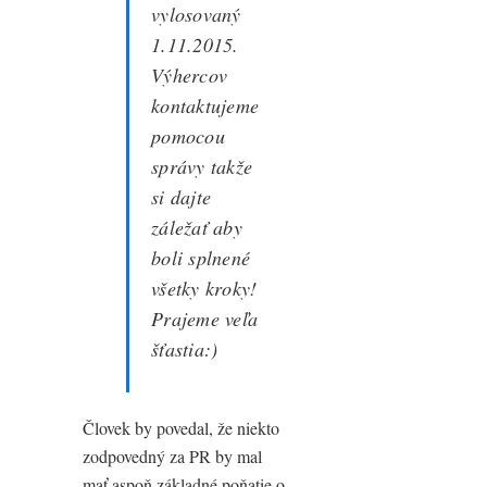
vylosovaný
1.11.2015.
Výhercov
kontaktujeme
pomocou
správy takže
si dajte
záležať aby
boli splnené
všetky kroky!
Prajeme veľa
šťastia:)
Človek by povedal, že niekto
zodpovedný za PR by mal
mať aspoň základné poňatie o