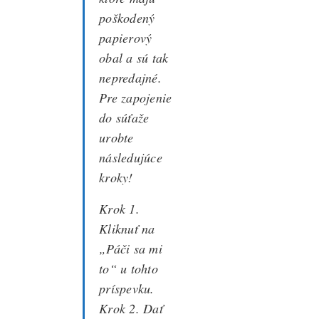
poškodený
papierový
obal a sú tak
nepredajné.
Pre zapojenie
do súťaže
urobte
následujúce
kroky!
Krok
1.
Kliknuť na
„Páči sa mi
to“ u tohto
príspevku.
Krok 2. Dať