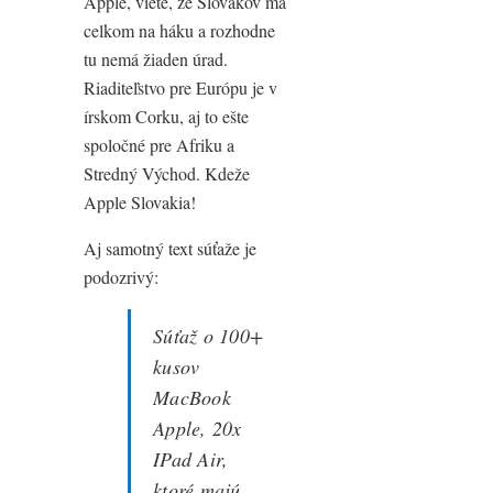
Apple, viete, že Slovákov má
celkom na háku a rozhodne
tu nemá žiaden úrad.
Riaditeľstvo pre Európu je v
írskom Corku, aj to ešte
spoločné pre Afriku a
Stredný Východ. Kdeže
Apple Slovakia!
Aj samotný text súťaže je
podozrivý:
Súťaž o 100+
kusov
MacBook
Apple, 20x
IPad Air,
ktoré majú