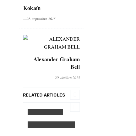
Kokaín
―28. septembra 2015
Alexander Graham
Bell
―20. októbra 2015
RELATED ARTICLES
Zdieľací
karambol
Oznam
Facebooku