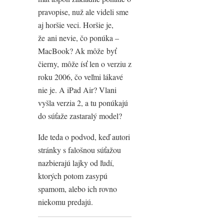
pravopise, nuž ale videli sme
aj horšie veci. Horšie je,
že ani nevie, čo ponúka –
MacBook? Ak môže byť
čierny, môže ísť len o verziu z
roku 2006, čo veľmi lákavé
nie je. A iPad Air? Vlani
vyšla verzia 2, a tu ponúkajú
do súťaže zastaralý model?
Ide teda o podvod, keď autori
stránky s falošnou súťažou
nazbierajú lajky od ľudí,
ktorých potom zasypú
spamom, alebo ich rovno
niekomu predajú.