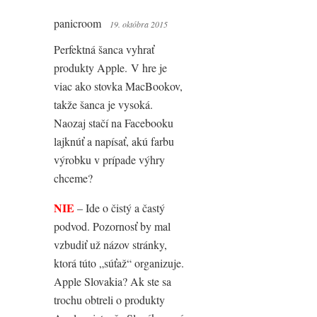
panicroom
19. októbra 2015
Perfektná šanca vyhrať
produkty Apple. V hre je
viac ako stovka MacBookov,
takže šanca je vysoká.
Naozaj stačí na Facebooku
lajknúť a napísať, akú farbu
výrobku v prípade výhry
chceme?
NIE
– Ide o čistý a častý
podvod. Pozornosť by mal
vzbudiť už názov stránky,
ktorá túto „súťaž“ organizuje.
Apple Slovakia? Ak ste sa
trochu obtreli o produkty