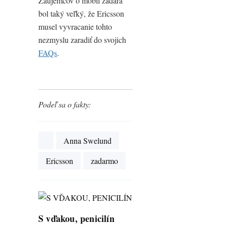
Záujemcov o mobil zadara
bol taký veľký, že Ericsson
musel vyvracanie tohto
nezmyslu zaradiť do svojich
FAQs
.
Podeľ sa o fakty:
Anna Swelund
Ericsson
zadarmo
S vďakou, penicilín