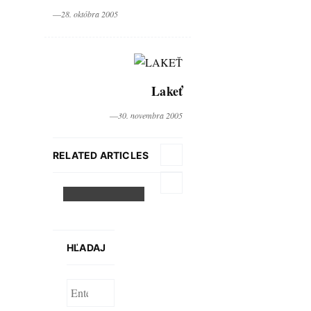
―28. októbra 2005
Lakeť
―30. novembra 2005
Anna nie je
štedrejšia
RELATED ARTICLES
ani po
svadbe
HĽADAJ