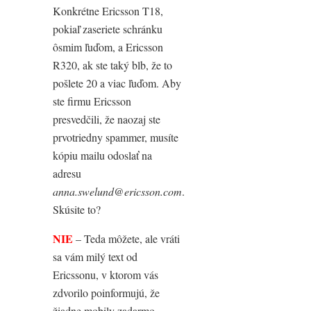
Konkrétne Ericsson T18,
pokiaľ zaseriete schránku
ôsmim ľuďom, a Ericsson
R320, ak ste taký blb, že to
pošlete 20 a viac ľuďom. Aby
ste firmu Ericsson
presvedčili, že naozaj ste
prvotriedny spammer, musíte
kópiu mailu odoslať na
adresu
anna.swelund@ericsson.com
.
Skúsite to?
NIE
– Teda môžete, ale vráti
sa vám milý text od
Ericssonu, v ktorom vás
zdvorilo poinformujú, že
žiadne mobily zadarmo