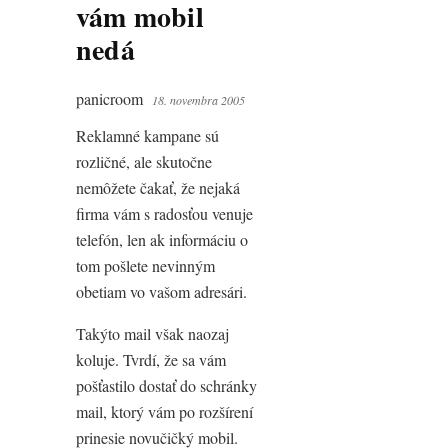
vám mobil
nedá
panicroom
18. novembra 2005
Reklamné kampane sú
rozličné, ale skutočne
nemôžete čakať, že nejaká
firma vám s radosťou venuje
telefón, len ak informáciu o
tom pošlete nevinným
obetiam vo vašom adresári.
Takýto mail však naozaj
koluje. Tvrdí, že sa vám
pošťastilo dostať do schránky
mail, ktorý vám po rozšírení
prinesie novučičký mobil.