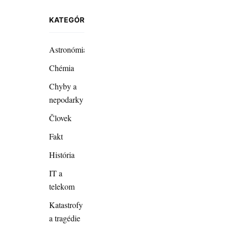
KATEGÓRIE
Astronómia
Chémia
Chyby a
nepodarky
Človek
Fakt
História
IT a
telekom
Katastrofy
a tragédie