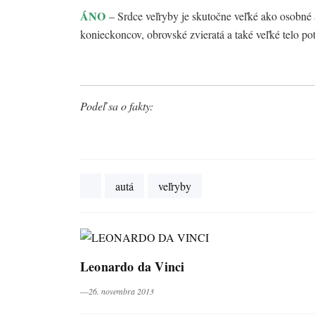
ÁNO
– Srdce veľryby je skutočne veľké ako osobné 
konieckoncov, obrovské zvieratá a také veľké telo pot
Podeľ sa o fakty:
autá
veľryby
Leonardo da Vinci
―26. novembra 2013