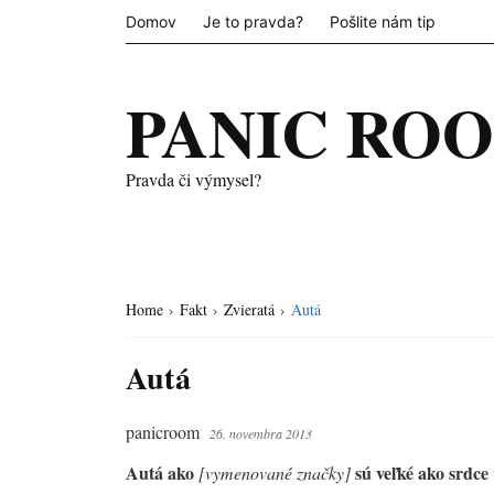
Domov
Je to pravda?
Pošlite nám tip
PANIC RO
Pravda či výmysel?
Home
›
Fakt
›
Zvieratá
›
Autá
Autá
panicroom
26. novembra 2013
Autá ako
sú veľké ako srdce 
[vymenované značky]