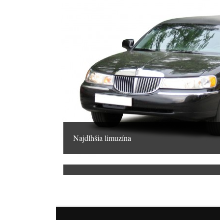
Najdlhšia limuzína
Rakúske hasenie