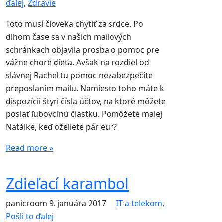
ďalej
,
Zdravie
Toto musí človeka chytiť za srdce. Po
dlhom čase sa v našich mailových
schránkach objavila prosba o pomoc pre
vážne choré dieťa. Avšak na rozdiel od
slávnej Rachel tu pomoc nezabezpečíte
preposlaním mailu. Namiesto toho máte k
dispozícii štyri čísla účtov, na ktoré môžete
poslať ľubovoľnú čiastku. Pomôžete malej
Natálke, keď oželiete pár eur?
Read more »
Zdieľací karambol
panicroom
9. januára 2017
IT a telekom
,
Pošli to ďalej