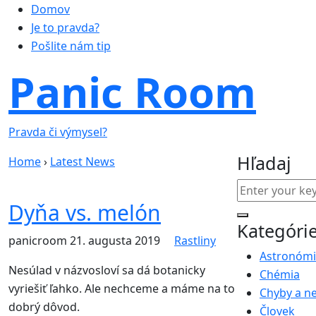
Domov
Je to pravda?
Pošlite nám tip
Panic Room
Pravda či výmysel?
Hľadaj
Home
›
Latest News
Dyňa vs. melón
Kategóri
panicroom
21. augusta 2019
Rastliny
Astronóm
Nesúlad v názvosloví sa dá botanicky
Chémia
vyriešiť ľahko. Ale nechceme a máme na to
Chyby a n
dobrý dôvod.
Človek