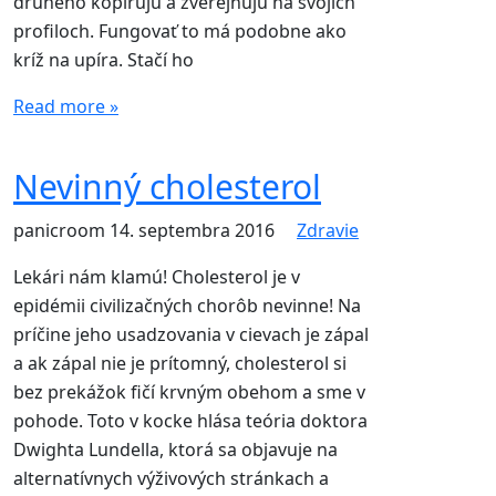
druhého kopírujú a zverejňujú na svojich
profiloch. Fungovať to má podobne ako
kríž na upíra. Stačí ho
Read more »
Nevinný cholesterol
panicroom
14. septembra 2016
Zdravie
Lekári nám klamú! Cholesterol je v
epidémii civilizačných chorôb nevinne! Na
príčine jeho usadzovania v cievach je zápal
a ak zápal nie je prítomný, cholesterol si
bez prekážok fičí krvným obehom a sme v
pohode. Toto v kocke hlása teória doktora
Dwighta Lundella, ktorá sa objavuje na
alternatívnych výživových stránkach a