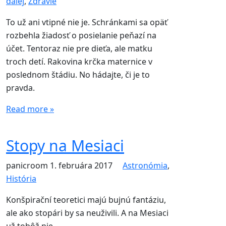
ďalej
,
Zdravie
To už ani vtipné nie je. Schránkami sa opäť
rozbehla žiadosť o posielanie peňazí na
účet. Tentoraz nie pre dieťa, ale matku
troch detí. Rakovina krčka maternice v
poslednom štádiu. No hádajte, či je to
pravda.
Read more »
Stopy na Mesiaci
panicroom
1. februára 2017
Astronómia
,
História
Konšpirační teoretici majú bujnú fantáziu,
ale ako stopári by sa neuživili. A na Mesiaci