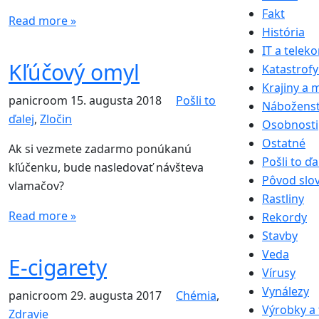
Fakt
Read more »
História
IT a telek
Kľúčový omyl
Katastrofy
Krajiny a 
panicroom
15. augusta 2018
Pošli to
Nábožens
ďalej
,
Zločin
Osobnosti
Ostatné
Ak si vezmete zadarmo ponúkanú
Pošli to ďa
kľúčenku, bude nasledovať návšteva
Pôvod slo
vlamačov?
Rastliny
Read more »
Rekordy
Stavby
Veda
E-cigarety
Vírusy
Vynálezy
panicroom
29. augusta 2017
Chémia
,
Výrobky a 
Zdravie