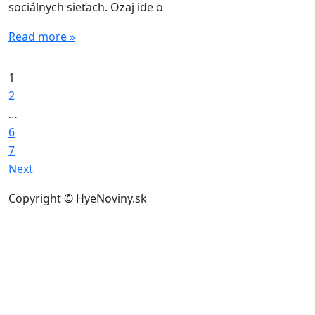
sociálnych sieťach. Ozaj ide o
Read more »
1
2
…
6
7
Next
Copyright © HyeNoviny.sk