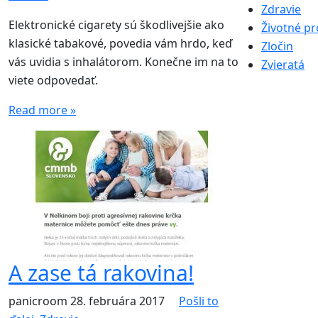
Zdravie
Elektronické cigarety sú škodlivejšie ako
Životné pr
klasické tabakové, povedia vám hrdo, keď
Zločin
vás uvidia s inhalátorom. Konečne im na to
Zvieratá
viete odpovedať.
Read more »
A zase tá rakovina!
panicroom
28. februára 2017
Pošli to