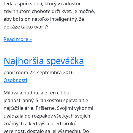
teda aspoň slona, ktorý v radostne
zdvihnutom chobote drží kvet. Je možné,
aby bol slon natoľko inteligentný, že
dokáže takto tvoriť?
Read more »
Najhoršia speváčka
panicroom
22. septembra 2016
Osobnosti
Milovala hudbu, ale ten cit bol
jednostranný. S ľahkosťou spievala tie
najťažšie árie. Príšerne. Svojimi výkonmi
uvádzala do rozpakov všetkých svojich
známych a keď vyšla pred širokú
verejnosť, dostalo sa jej výsmechu. Do