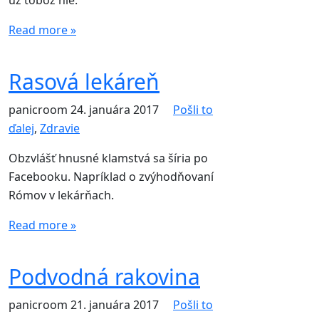
už tobôž nie.
Read more »
Rasová lekáreň
panicroom
24. januára 2017
Pošli to
ďalej
,
Zdravie
Obzvlášť hnusné klamstvá sa šíria po
Facebooku. Napríklad o zvýhodňovaní
Rómov v lekárňach.
Read more »
Podvodná rakovina
panicroom
21. januára 2017
Pošli to