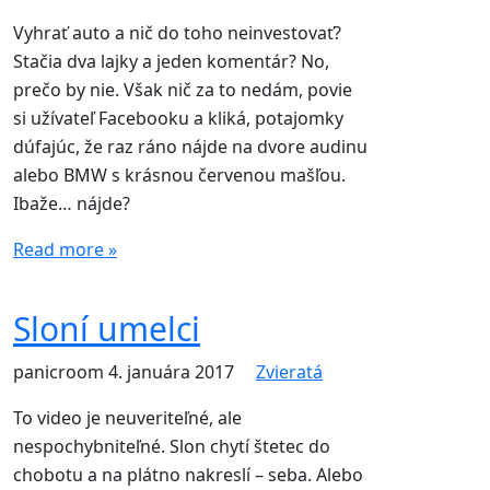
Vyhrať auto a nič do toho neinvestovať?
Stačia dva lajky a jeden komentár? No,
prečo by nie. Však nič za to nedám, povie
si užívateľ Facebooku a kliká, potajomky
dúfajúc, že raz ráno nájde na dvore audinu
alebo BMW s krásnou červenou mašľou.
Ibaže… nájde?
Read more »
Sloní umelci
panicroom
4. januára 2017
Zvieratá
To video je neuveriteľné, ale
nespochybniteľné. Slon chytí štetec do
chobotu a na plátno nakreslí – seba. Alebo