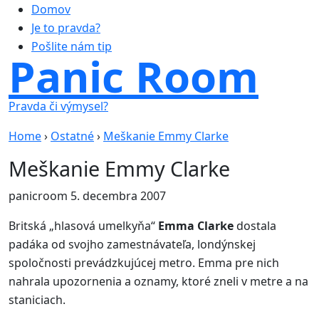
Domov
Je to pravda?
Pošlite nám tip
Panic Room
Pravda či výmysel?
Home
›
Ostatné
›
Meškanie Emmy Clarke
Meškanie Emmy Clarke
panicroom
5. decembra 2007
Britská „hlasová umelkyňa“
Emma Clarke
dostala
padáka od svojho zamestnávateľa, londýnskej
spoločnosti prevádzkujúcej metro. Emma pre nich
nahrala upozornenia a oznamy, ktoré zneli v metre a na
staniciach.