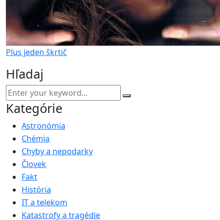
Plus jeden škrtič
Hľadaj
Kategórie
Astronómia
Chémia
Chyby a nepodarky
Človek
Fakt
História
IT a telekom
Katastrofy a tragédie