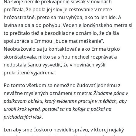
Na svoje nemilé prekvapenie si však v novinách
prečítala, že podľa jej slov je cestovanie v metre
hrôzostrašné, preto sa mu vyhýba, ako to len ide. A
lavína sa dala do pohybu. Vedenie londýnskeho metra si
to prečítalo tiež a bezodkladne oznámilo, že ďalšia
spolupráca s Emmou „bude mať meškanie“.
Neobťažovalo sa ju kontaktovať a ako Emma trpko
skonštatovala, nikto sa s ňou nechcel rozprávať a
nedostala šancu vysvetliť, že v novinách vyšli
prekrútené vyjadrenia.
Po tomto všetkom sa nemožno čudovať jednému z
nevážne myslených oznámení z metra:
Žiadame pána v
pásikavom obleku, ktorý evidentne pracuje v médiách, aby
urobil krok vpred, postavil sa na koľaje a počkal na
prichádzajúci vlak
.
Len aby sme čoskoro nevideli správu, v ktorej nejaký