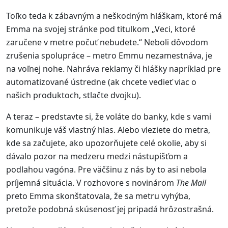
Toľko teda k zábavným a neškodným hláškam, ktoré má
Emma na svojej stránke pod titulkom „Veci, ktoré
zaručene v metre počuť nebudete.“ Neboli dôvodom
zrušenia spolupráce – metro Emmu nezamestnáva, je
na voľnej nohe. Nahráva reklamy či hlášky napríklad pre
automatizované ústredne (ak chcete vedieť viac o
našich produktoch, stlačte dvojku).
A teraz – predstavte si, že voláte do banky, kde s vami
komunikuje váš vlastný hlas. Alebo vleziete do metra,
kde sa začujete, ako upozorňujete celé okolie, aby si
dávalo pozor na medzeru medzi nástupišťom a
podlahou vagóna. Pre väčšinu z nás by to asi nebola
príjemná situácia. V rozhovore s novinárom
The Mail
preto Emma skonštatovala, že sa metru vyhýba,
pretože podobná skúsenosť jej pripadá hrôzostrašná.