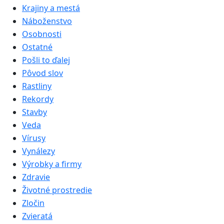
Krajiny a mestá
Náboženstvo
Osobnosti
Ostatné
Pošli to ďalej
Pôvod slov
Rastliny
Rekordy
Stavby
Veda
Vírusy
Vynálezy
Výrobky a firmy
Zdravie
Životné prostredie
Zločin
Zvieratá