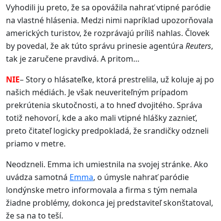
Vyhodili ju preto, že sa opovážila nahrať vtipné paródie
na vlastné hlásenia. Medzi nimi napríklad upozorňovala
amerických turistov, že rozprávajú príliš nahlas. Človek
by povedal, že ak túto správu prinesie agentúra
Reuters
,
tak je zaručene pravdivá. A pritom…
NIE
– Story o hlásateľke, ktorá prestrelila, už koluje aj po
našich médiách. Je však neuveriteľným prípadom
prekrútenia skutočnosti, a to hneď dvojitého. Správa
totiž nehovorí, kde a ako mali vtipné hlášky zaznieť,
preto čitateľ logicky predpokladá, že srandičky odzneli
priamo v metre.
Neodzneli. Emma ich umiestnila na svojej stránke. Ako
uvádza samotná
Emma
, o úmysle nahrať paródie
londýnske metro informovala a firma s tým nemala
žiadne problémy, dokonca jej predstaviteľ skonštatoval,
že sa na to teší.