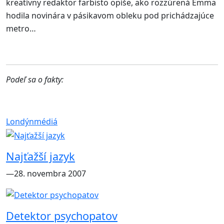
kreatívny redaktor farbisto opíše, ako rozzúrená Emma
hodila novinára v pásikavom obleku pod prichádzajúce
metro…
Podeľ sa o fakty:
Londýn
médiá
Najťažší jazyk
―28. novembra 2007
Detektor psychopatov