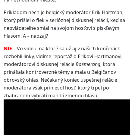
Príkladom nech je belgický moderátor Erik Hartman,
ktorý prišiel o flek v serióznej diskusnej relácii, keď sa
neovládateľne smial na svojom hosťovi s piskľavým
hlasom. A – naozaj?
NIE
– Vo videu, na ktoré sa už aj v našich končinách
rozbehli linky, vidíme reportáž o Erikovi Hartmanovi,
moderátorovi diskusnej relácie
Boemerang
, ktorá
prinášala kontroverzné témy a mala u Belgičanov
obrovský ohlas. Nečakaný koniec úspešnej relácie i
moderátora však priniesol hosť, ktorý trpel po
zbabranom vybratí mandlí zmenou hlasu.