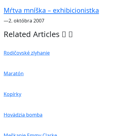
Mŕtva mníška – exhibicionistka
―2. októbra 2007
Related Articles
Rodičovské zlyhanie
Maratón
Kopírky
Hovädzia bomba
Meškanie Emmy Clarke