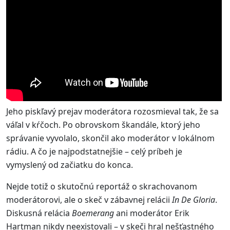
Jeho piskľavý prejav moderátora rozosmieval tak, že sa
váľal v kŕčoch. Po obrovskom škandále, ktorý jeho
správanie vyvolalo, skončil ako moderátor v lokálnom
rádiu. A čo je najpodstatnejšie – celý príbeh je
vymyslený od začiatku do konca.
Nejde totiž o skutočnú reportáž o skrachovanom
moderátorovi, ale o skeč v zábavnej relácii
In De Gloria
.
Diskusná relácia
Boemerang
ani moderátor Erik
Hartman nikdy neexistovali – v skeči hral nešťastného