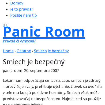
Domov
Je to pravda?
Pošlite nám tip
Panic Room
Pravda či výmysel?
Home
›
Ostatné
›
Smiech je bezpečný
Smiech je bezpečný
panicroom
20. septembra 2007
Lekári nám odporúčajú smiať sa. Lebo smiech je zdravý
– precvičuje svaly, prehlbuje dýchanie, človek sa uvoľní a
v tele mu kolujú pozitívne hormóny. Smiech však môže
predstavovať aj nebezpečenstvo. Najmä, keď sa použije
na nevhodnom mieste.