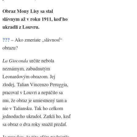
Obraz Mony Lisy sa stal
slávnym až v roku 1911, keď ho
ukradli z Louvru.
???
– Ako zmeriate „slávnosť“
obrazu?
La Gioconda
určite nebola
neznámym, zabudnutým
Leonardovým obrazom. Jej
zlodej, Talian Vincenzo Peruggia,
pracoval v Louvri a nepáčilo sa
mu, že obraz je umiestnený tam a
nie v Taliansku. Tak ho celkom
jednoducho ukradol. Zatkli ho, keď
sa obraz o dva roky snažil predať.
Je pravdou, že táto aféra podnietila