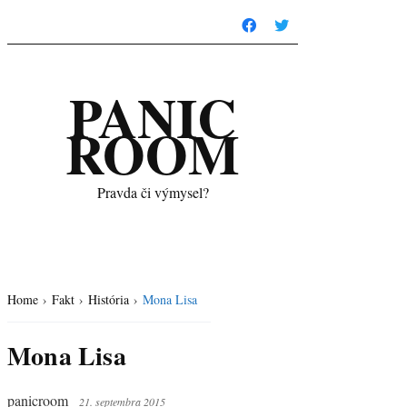
PANIC
ROOM
Pravda či výmysel?
Home
›
Fakt
›
História
›
Mona Lisa
Mona Lisa
panicroom
21. septembra 2015