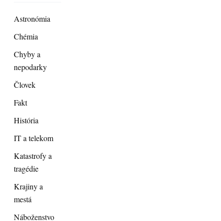
Astronómia
Chémia
Chyby a
nepodarky
Človek
Fakt
História
IT a telekom
Katastrofy a
tragédie
Krajiny a
mestá
Náboženstvo