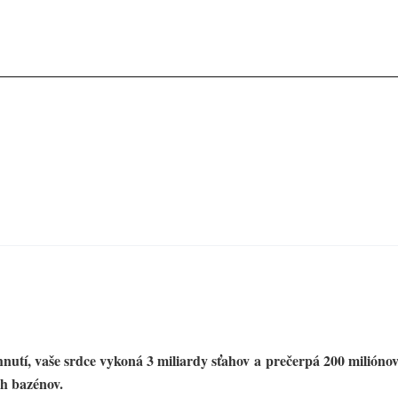
hnutí, vaše srdce vykoná 3 miliardy sťahov a prečerpá 200 milióno
ých bazénov.