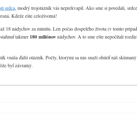
ti srdca
, modrý trojotáznik vás neprekvapil. Ako sme si povedali, srdc
resná. Kdeže ešte celoživotná!
 až 18 nádychov za minútu. Len počas dospelého života (v tomto prípa
180
miliónov
osiahnuť takmer
nádychov. A to sme ešte nepočítali rozdie
stík vnáša ďalší otáznik. Počty, ktorými sa nás snaží ohúriť náš skúmaný
môže byť závratný.