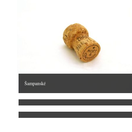
Šampanské
Nos
Krevety