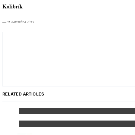
Kolibrík
―10. novembra 2015
RELATED ARTICLES
Žralok
Žaba