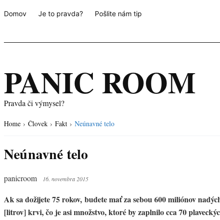
Domov
Je to pravda?
Pošlite nám tip
PANIC ROOM
Pravda či výmysel?
Home
›
Človek
›
Fakt
›
Neúnavné telo
Neúnavné telo
panicroom
16. novembra 2015
Ak sa dožijete 75 rokov, budete mať za sebou 600 miliónov nadýc
[litrov] krvi, čo je asi množstvo, ktoré by zaplnilo cca 70 plaveck