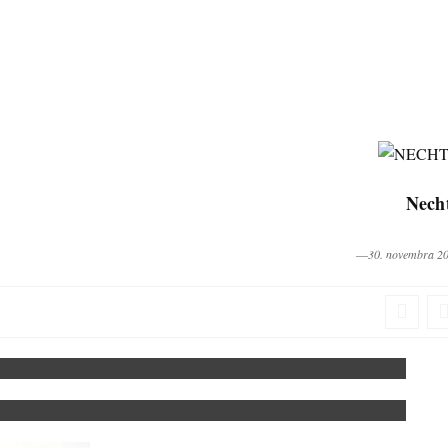
Nech
―30. novembra 2