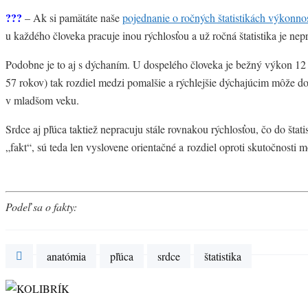
???
– Ak si pamätáte naše
pojednanie o ročných štatistikách výkonnos
u každého človeka pracuje inou rýchlosťou a už ročná štatistika je nep
Podobne je to aj s dýchaním. U dospelého človeka je bežný výkon 12
57 rokov) tak rozdiel medzi pomalšie a rýchlejšie dýchajúcim môže d
v mladšom veku.
Srdce aj pľúca taktiež nepracuju stále rovnakou rýchlosťou, čo do štati
„fakt“, sú teda len vyslovene orientačné a rozdiel oproti skutočnosti 
Podeľ sa o fakty:
anatómia
pľúca
srdce
štatistika