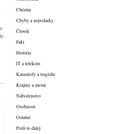
e
Chémia
Chyby a nepodarky
de
Človek
ly
Fakt
História
IT a telekom
Katastrofy a tragédie
Krajiny a mestá
Náboženstvo
Osobnosti
Ostatné
Pošli to ďalej