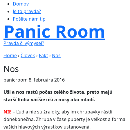
Domov
Je to pravda?
Pošlite nám tip
Panic Room
Pravda či výmysel?
Home
›
Človek
›
Fakt
›
Nos
Nos
panicroom
8. februára 2016
Uši a nos rastú počas celého života, preto majú
starší ľudia väčšie uši a nosy ako mladí.
NIE
– Ľudia nie sú žraloky, aby im chrupavky rástli
donekonečna. Zhruba v čase puberty je veľkosť a forma
vašich hlavových výrastkov ustanovená.