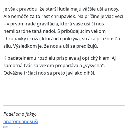
Je však pravdou, že starší ľudia majú väčšie uši a nosy.
Ale nemôže za to rast chrupaviek. Na príčine je viac vecí
– v prvom rade gravitácia, ktorá vaše uši či nos
nemilosrdne ťahá nadol. S pribúdajúcim vekom
chrupavky i koža, ktorá ich pokrýva, stráca pružnosť a
silu. Výsledkom je, že nos a uši sa predlžujú.
K badateľnému rozdielu prispieva aj optický klam. Aj
samotná tvár sa vekom prepadáva a „vysychá“.
Odvážne trčiaci nos sa preto javí ako dlhší.
Podeľ sa o fakty:
anatómia
nos
uši