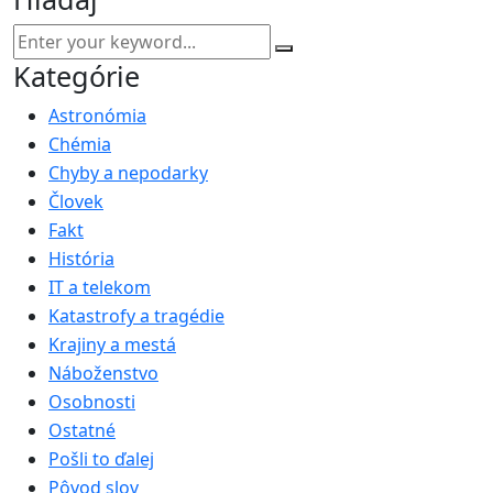
Kategórie
Astronómia
Chémia
Chyby a nepodarky
Človek
Fakt
História
IT a telekom
Katastrofy a tragédie
Krajiny a mestá
Náboženstvo
Osobnosti
Ostatné
Pošli to ďalej
Pôvod slov