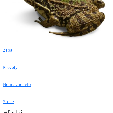
Žaba
Krevety
Neúnavné telo
Srdce
Hľadaj