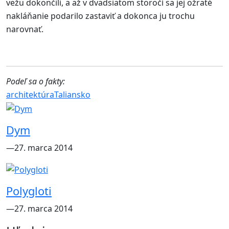
vežu dokončili, a až v dvadsiatom storočí sa jej ožraté
nakláňanie podarilo zastaviť a dokonca ju trochu
narovnať.
Podeľ sa o fakty:
architektúra
Taliansko
Dym
―27. marca 2014
Polygloti
―27. marca 2014