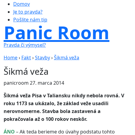
Domov
Je to pravda?
Pošlite nám tip
Panic Room
Pravda či výmysel?
Home
›
Fakt
›
Stavby
›
Šikmá veža
Šikmá veža
panicroom
27. marca 2014
Šikmá veža Pisa v Taliansku nikdy nebola rovná. V
roku 1173 sa ukázalo, že základ veže usadili
nerovnomerne. Stavba bola zastavená a
pokračovala až o 100 rokov neskôr.
ÁNO
– Ak teda berieme do úvahy podstatu tohto