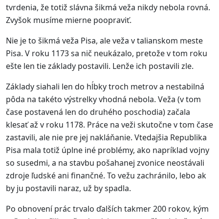
tvrdenia, že totiž slávna šikmá veža nikdy nebola rovná.
Zvyšok musíme mierne poopraviť.
Nie je to šikmá veža Pisa, ale veža v talianskom meste
Pisa. V roku 1173 sa nič neukázalo, pretože v tom roku
ešte len tie základy postavili. Lenže ich postavili zle.
Základy siahali len do hĺbky troch metrov a nestabilná
pôda na takéto výstrelky vhodná nebola. Veža (v tom
čase postavená len do druhého poschodia) začala
klesať až v roku 1178. Práce na veži skutočne v tom čase
zastavili, ale nie pre jej nakláňanie. Vtedajšia Republika
Pisa mala totiž úplne iné problémy, ako napríklad vojny
so susedmi, a na stavbu pošahanej zvonice neostávali
zdroje ľudské ani finančné. To vežu zachránilo, lebo ak
by ju postavili naraz, už by spadla.
Po obnovení prác trvalo ďalších takmer 200 rokov, kým