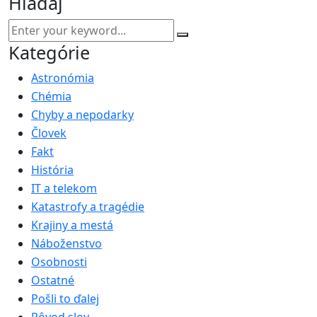
Hľadaj
Kategórie
Astronómia
Chémia
Chyby a nepodarky
Človek
Fakt
História
IT a telekom
Katastrofy a tragédie
Krajiny a mestá
Náboženstvo
Osobnosti
Ostatné
Pošli to ďalej